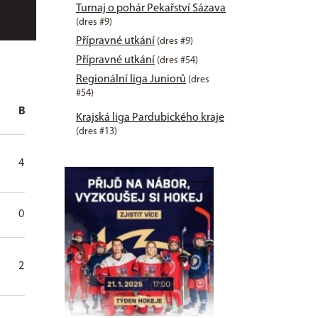
Turnaj o pohár Pekařství Sázava
(dres #9)
Přípravné utkání
(dres #9)
Přípravné utkání
(dres #54)
Regionální liga Juniorů
(dres
#54)
B
+
-
+/-
TM
2
Krajská liga Pardubického kraje
(dres #13)
4
15
21
-6
4
2
0
0
0
0
2
1
2
10
6
4
4
2