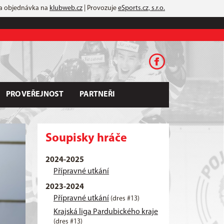
 a objednávka na
klubweb.cz
| Provozuje
eSports.cz, s.r.o.
PRO VEŘEJNOST
PARTNEŘI
Soupisky hráče
2024-2025
Přípravné utkání
2023-2024
Přípravné utkání
(dres #13)
Krajská liga Pardubického kraje
(dres #13)