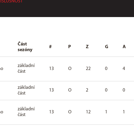
ŘÍSLUŠNOST
Část
#
P
Z
G
A
sezóny
základní
ho
13
O
22
0
4
část
základní
13
O
2
0
0
část
základní
ho
13
O
12
1
1
část