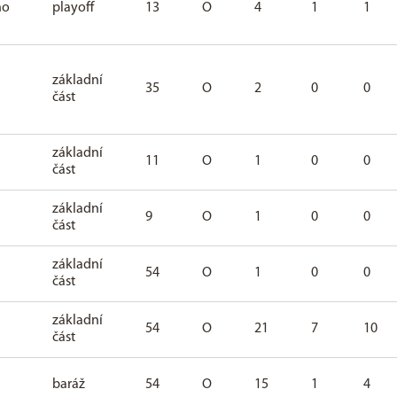
ho
playoff
13
O
4
1
1
základní
35
O
2
0
0
část
základní
11
O
1
0
0
část
základní
9
O
1
0
0
část
základní
54
O
1
0
0
část
základní
54
O
21
7
10
část
baráž
54
O
15
1
4