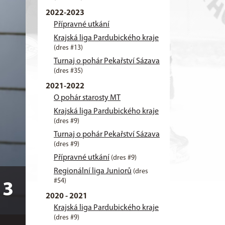
2022-2023
Přípravné utkání
Krajská liga Pardubického kraje
(dres #13)
Turnaj o pohár Pekařství Sázava
(dres #35)
2021-2022
O pohár starosty MT
Krajská liga Pardubického kraje
(dres #9)
Turnaj o pohár Pekařství Sázava
(dres #9)
Přípravné utkání
(dres #9)
Regionální liga Juniorů
(dres
#54)
13
2020 - 2021
Krajská liga Pardubického kraje
(dres #9)