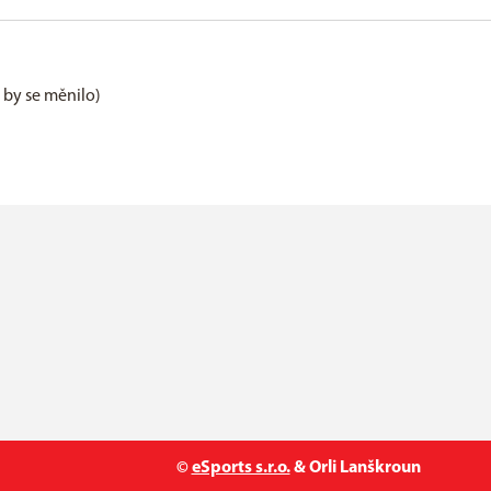
e by se měnilo)
©
eSports s.r.o.
& Orli Lanškroun