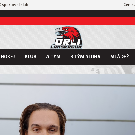
š sportovní klub
Ceník
 HOKEJ
KLUB
A-TÝM
B-TÝM ALOHA
MLÁDEŽ