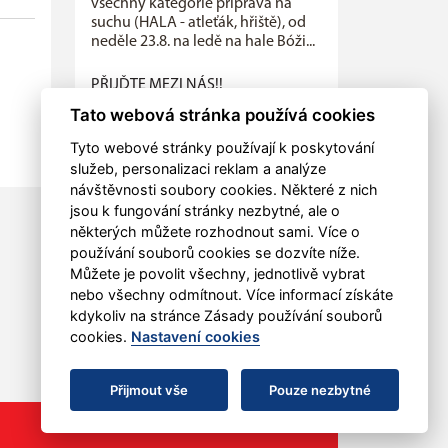
všechny kategorie příprava na
suchu (HALA - atleťák, hřiště), od
neděle 23.8. na ledě na hale Bóži...
PŘIJĎTE MEZI NÁS!!
V pondělí 4.května zahájily
Tato webová stránka používá cookies
všechny naše mládežnické
Tyto webové stránky používají k poskytování
kategorie letní přípravu na sezónu
služeb, personalizaci reklam a analýze
2026-2027, která bude ukončena
letním...
návštěvnosti soubory cookies. Některé z nich
jsou k fungování stránky nezbytné, ale o
Dětský sportovní den
některých můžete rozhodnout sami. Více o
používání souborů cookies se dozvíte níže.
V sobotu 30. května mohli opět
Můžete je povolit všechny, jednotlivě vybrat
lanškrounské děti oslavit svůj
nebo všechny odmítnout. Více informací získáte
svátek pohybem.
kdykoliv na stránce Zásady používání souborů
cookies.
Nastavení cookies
Přijmout vše
Pouze nezbytné
RSS