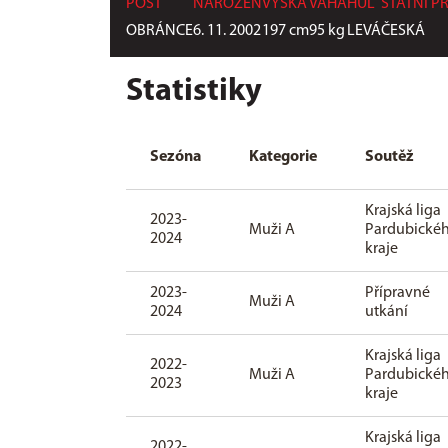
POST
NAROZEN
VÝŠKA
VÁHA
HŮL
STÁTNÍ P
OBRÁNCE
6. 11. 2002
197
cm
95
kg
LEVÁ
ČESKÁ
Statistiky
Sezóna
Kategorie
Soutěž
Krajská liga
2023-
Muži A
Pardubické
2024
kraje
2023-
Přípravné
Muži A
2024
utkání
Krajská liga
2022-
Muži A
Pardubické
2023
kraje
Krajská liga
2022-