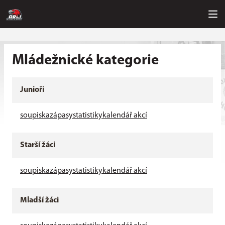
Mládežnické kategorie
Junioři
soupiska
zápasy
statistiky
kalendář akcí
Starší žáci
soupiska
zápasy
statistiky
kalendář akcí
Mladší žáci