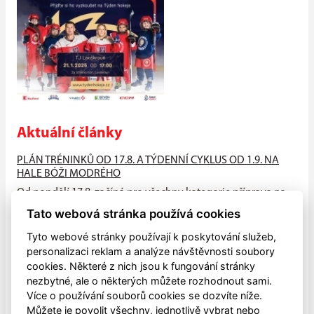
Aktuální články
PLÁN TRÉNINKŮ OD 17.8. A TÝDENNÍ CYKLUS OD 1.9. NA
HALE BÓŽI MODRÉHO
Od pondělí 17.8. začíná pro všechny kategorie příprava na
suchu (HALA - atleťák, hřiště), od neděle 23.8. na ledě na
Tato webová stránka používá cookies
hale Bóži...
Tyto webové stránky používají k poskytování služeb,
PŘIJĎTE MEZI NÁS!!
personalizaci reklam a analýze návštěvnosti soubory
cookies. Některé z nich jsou k fungování stránky
V pondělí 4.května zahájily všechny naše mládežnické
nezbytné, ale o některých můžete rozhodnout sami.
kategorie letní přípravu na sezónu 2026-2027, která bude
Více o používání souborů cookies se dozvíte níže.
ukončena letním...
Můžete je povolit všechny, jednotlivě vybrat nebo