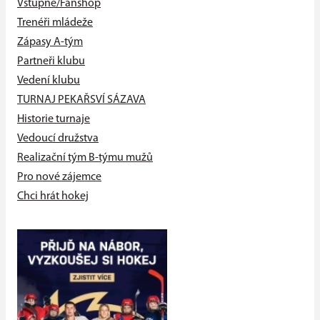
Vstupné/Fanshop
Trenéři mládeže
Zápasy A-tým
Partneři klubu
Vedení klubu
TURNAJ PEKAŘSVÍ SÁZAVA
Historie turnaje
Vedoucí družstva
Realizační tým B-týmu mužů
Pro nové zájemce
Chci hrát hokej