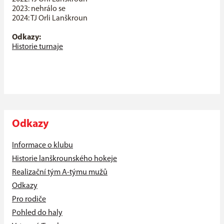
2023: nehrálo se
2024: TJ Orli Lanškroun
Odkazy:
Historie turnaje
Odkazy
Informace o klubu
Historie lanškrounského hokeje
Realizační tým A-týmu mužů
Odkazy
Pro rodiče
Pohled do haly