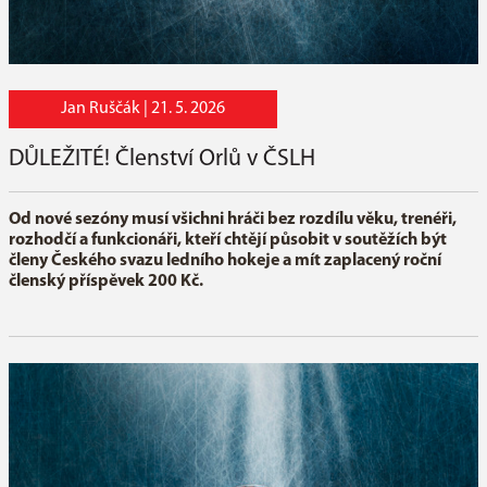
Jan Ruščák |
21. 5. 2026
DŮLEŽITÉ! Členství Orlů v ČSLH
Od nové sezóny musí všichni hráči bez rozdílu věku, trenéři,
rozhodčí a funkcionáři, kteří chtějí působit v soutěžích být
členy Českého svazu ledního hokeje a mít zaplacený roční
členský příspěvek 200 Kč.