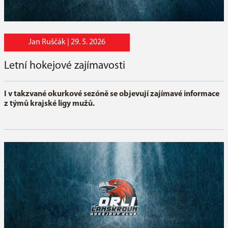
Jan Ruščák |
29. 5. 2026
Letní hokejové zajímavosti
I v takzvané okurkové sezóně se objevují zajímavé informace
z týmů krajské ligy mužů.