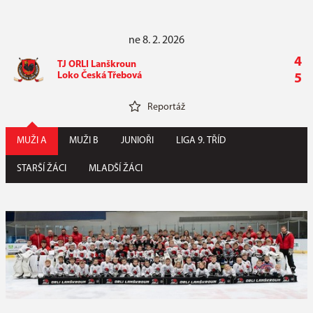
ne 8. 2. 2026
4
TJ ORLI Lanškroun
Loko Česká Třebová
5
Reportáž
MUŽI A
MUŽI B
JUNIOŘI
LIGA 9. TŘÍD
STARŠÍ ŽÁCI
MLADŠÍ ŽÁCI