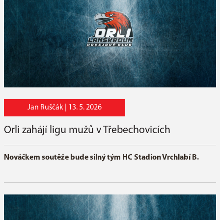
Jan Ruščák |
13. 5. 2026
Orli zahájí ligu mužů v Třebechovicích
Nováčkem soutěže bude silný tým HC Stadion Vrchlabí B.