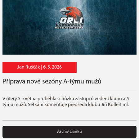
Jan Ruščák |
6. 5. 2026
Příprava nové sezóny A-týmu mužů
V úterý 5. května proběhla schůzka zástupců vedení klubu a A-
týmu mužů. Setkání komentuje předseda klubu Jiří Kollert ml.
Archiv článků