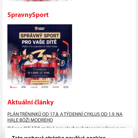
SpravnySport
Aktuální články
PLÁN TRÉNINKŮ OD 17.8. A TÝDENNÍ CYKLUS OD 1.9. NA
HALE BÓŽI MODRÉHO
Od pondělí 17.8. začíná pro všechny kategorie příprava na
suchu (HALA - atleťák, hřiště), od neděle 23.8. na ledě na
Tato webová stránka používá cookies