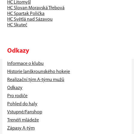
HC Litomyšl
HC Slovan Moravská Třebová
HC Spartak Polička
HC Světlá nad Sázavou
HC Skuteč
Odkazy
Informace o klubu
Historie lanškrounského hokeje
Realizační tým A-týmu mužů
Odkazy
Pro rodiče
Pohled do haly
Vstupné/Fanshop
Trenéři mládeže
Zápasy A-tým