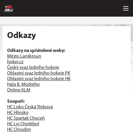
Odkazy
Odkazy na spřátelené weby:
Město Lanškroun
hokej.cz
Český svaz ledního hokeje
Oblastní svaz ledního hokeje PK
Oblastní svaz ledního hokeje HK
Hala B. Modrého
Online KLM
Soupeři:
HC Loko Česká Třebová
HC Hlinsko
HC Spartak Choceň
HC Lvi Chotěboř
HC Chrudim