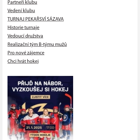
Partneři klubu
Vedení klubu
TURNAJ PEKAŘSVÍ SÁZAVA
Historie turnaje
Vedoucí družstva
Realizační tým B-týmu mužů
Pro nové zájemce
Chci hrát hokej