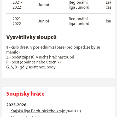
2021-
Regionální
základ
Junioři
2022
liga Juniorů
část
2021-
Regionální
Junioři
baráž
2022
liga Juniorů
Vysvětlivky sloupců
# - číslo dresu v posledním zápase (pro případ, že by se
měnilo)
Z - počet zápasů, v nichž hráč nastoupil
P - post (obránce nebo útočník)
G, A, B - góly, asistence, body
Soupisky hráče
2025-2026
Krajská liga Pardubického kraje
(dres #11)