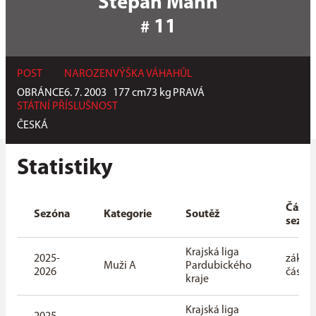
Štěpán Mann
11
#
POST
NAROZEN
VÝŠKA
VÁHA
HŮL
OBRÁNCE
6. 7. 2003
177
cm
73
kg
PRAVÁ
STÁTNÍ PŘÍSLUŠNOST
ČESKÁ
Statistiky
Část
Sezóna
Kategorie
Soutěž
sezón
Krajská liga
2025-
základ
Muži A
Pardubického
2026
část
kraje
Krajská liga