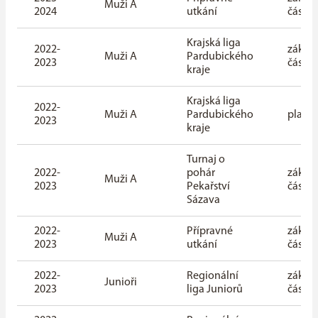
Muži A
2024
utkání
část
Krajská liga
2022-
základ
Muži A
Pardubického
2023
část
kraje
Krajská liga
2022-
Muži A
Pardubického
playof
2023
kraje
Turnaj o
2022-
pohár
základ
Muži A
2023
Pekařství
část
Sázava
2022-
Přípravné
základ
Muži A
2023
utkání
část
2022-
Regionální
základ
Junioři
2023
liga Juniorů
část