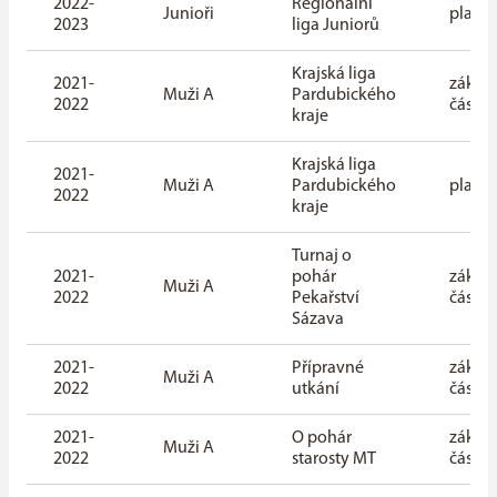
2022-
Regionální
Junioři
playof
2023
liga Juniorů
Krajská liga
2021-
základ
Muži A
Pardubického
2022
část
kraje
Krajská liga
2021-
Muži A
Pardubického
playof
2022
kraje
Turnaj o
2021-
pohár
základ
Muži A
2022
Pekařství
část
Sázava
2021-
Přípravné
základ
Muži A
2022
utkání
část
2021-
O pohár
základ
Muži A
2022
starosty MT
část