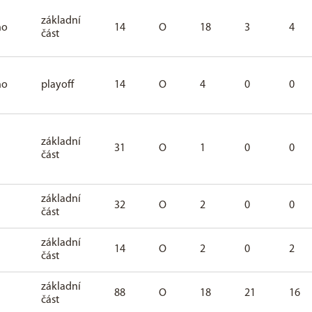
základní
ho
14
O
18
3
4
část
ho
playoff
14
O
4
0
0
základní
31
O
1
0
0
část
základní
32
O
2
0
0
část
základní
14
O
2
0
2
část
základní
88
O
18
21
16
část