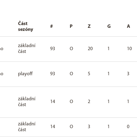
Část
#
P
Z
G
A
sezóny
základní
ho
93
O
20
1
10
část
ho
playoff
93
O
5
1
3
základní
14
O
2
1
1
část
základní
14
O
3
1
0
část