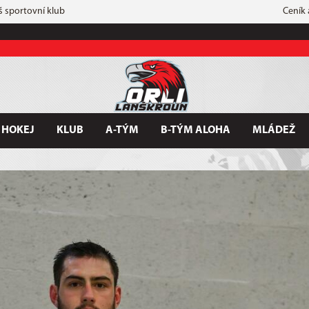
š sportovní klub
Ceník
 HOKEJ
KLUB
A-TÝM
B-TÝM ALOHA
MLÁDEŽ