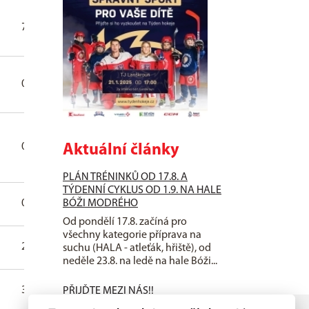
7
0
0
0
0
0
0
0
0
0
0
0
0
0
0
0
0
0
Aktuální články
PLÁN TRÉNINKŮ OD 17.8. A
TÝDENNÍ CYKLUS OD 1.9. NA HALE
BÓŽI MODRÉHO
0
0
0
0
0
0
Od pondělí 17.8. začíná pro
všechny kategorie příprava na
2
0
0
0
0
0
suchu (HALA - atleťák, hřiště), od
neděle 23.8. na ledě na hale Bóži...
37
0
0
0
0
0
PŘIJĎTE MEZI NÁS!!