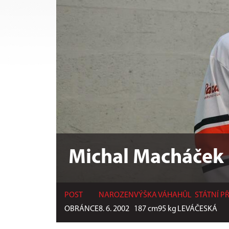
Michal Macháček
POST
NAROZEN
VÝŠKA
VÁHA
HŮL
STÁTNÍ P
OBRÁNCE
8. 6. 2002
187
cm
95
kg
LEVÁ
ČESKÁ