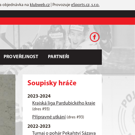
 a objednávka na
klubweb.cz
| Provozuje
eSports.cz, s.r.o.
PRO VEŘEJNOST
PARTNEŘI
Soupisky hráče
2023-2024
Krajská liga Pardubického kraje
(dres #93)
Přípravné utkání
(dres #93)
2022-2023
Turnaj o pohár Pekařství Sázava