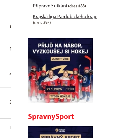
Přípravné utkání
(dres #88)
Krajská liga Pardubického kraje
(dres #93)
B
+
-
+/-
TM
2
11
31
21
10
10
5
4
13
8
5
4
2
2
0
0
0
0
0
SpravnySport
1
0
0
0
0
0