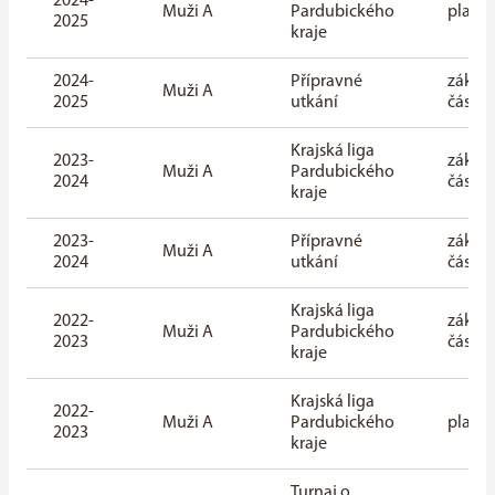
2024-
Muži A
Pardubického
playof
2025
kraje
2024-
Přípravné
základ
Muži A
2025
utkání
část
Krajská liga
2023-
základ
Muži A
Pardubického
2024
část
kraje
2023-
Přípravné
základ
Muži A
2024
utkání
část
Krajská liga
2022-
základ
Muži A
Pardubického
2023
část
kraje
Krajská liga
2022-
Muži A
Pardubického
playof
2023
kraje
Turnaj o