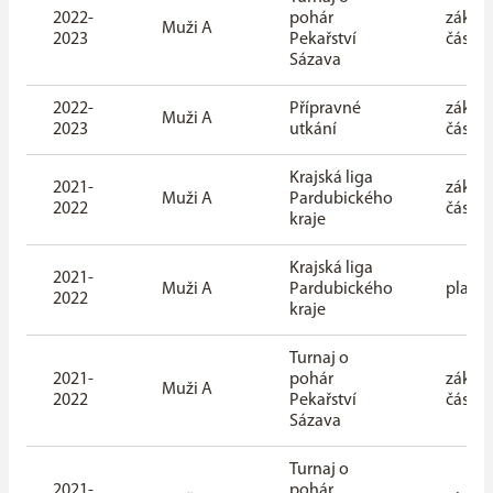
2022-
pohár
základ
Muži A
2023
Pekařství
část
Sázava
2022-
Přípravné
základ
Muži A
2023
utkání
část
Krajská liga
2021-
základ
Muži A
Pardubického
2022
část
kraje
Krajská liga
2021-
Muži A
Pardubického
playof
2022
kraje
Turnaj o
2021-
pohár
základ
Muži A
2022
Pekařství
část
Sázava
Turnaj o
2021-
pohár