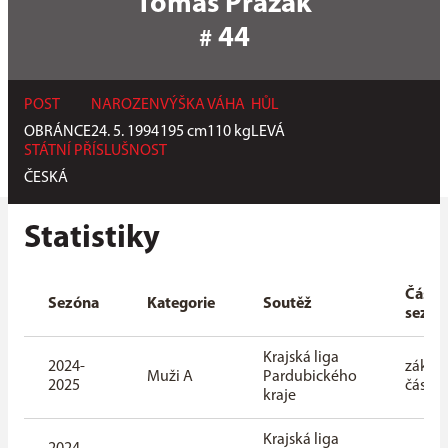
Tomáš Pražák
44
#
POST
NAROZEN
VÝŠKA
VÁHA
HŮL
OBRÁNCE
24. 5. 1994
195
cm
110
kg
LEVÁ
STÁTNÍ PŘÍSLUŠNOST
ČESKÁ
Statistiky
Část
Sezóna
Kategorie
Soutěž
sezón
Krajská liga
2024-
základ
Muži A
Pardubického
2025
část
kraje
Krajská liga