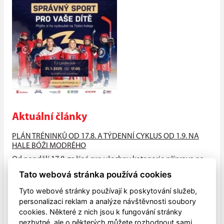
Aktuální články
PLÁN TRÉNINKŮ OD 17.8. A TÝDENNÍ CYKLUS OD 1.9. NA
HALE BÓŽI MODRÉHO
Od pondělí 17.8. začíná pro všechny kategorie příprava na
suchu (HALA - atleťák, hřiště), od neděle 23.8. na ledě na
Tato webová stránka používá cookies
hale Bóži...
Tyto webové stránky používají k poskytování služeb,
PŘIJĎTE MEZI NÁS!!
personalizaci reklam a analýze návštěvnosti soubory
cookies. Některé z nich jsou k fungování stránky
V pondělí 4.května zahájily všechny naše mládežnické
nezbytné, ale o některých můžete rozhodnout sami.
kategorie letní přípravu na sezónu 2026-2027, která bude