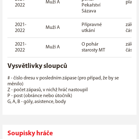
Muži A
playof
2022
Pekařství
Sázava
2021-
Přípravné
základ
Muži A
2022
utkání
část
2021-
O pohár
základ
Muži A
2022
starosty MT
část
Vysvětlivky sloupců
# - číslo dresu v posledním zápase (pro případ, že by se
měnilo)
Z - počet zápasů, v nichž hráč nastoupil
P - post (obránce nebo útočník)
G, A, B - góly, asistence, body
Soupisky hráče