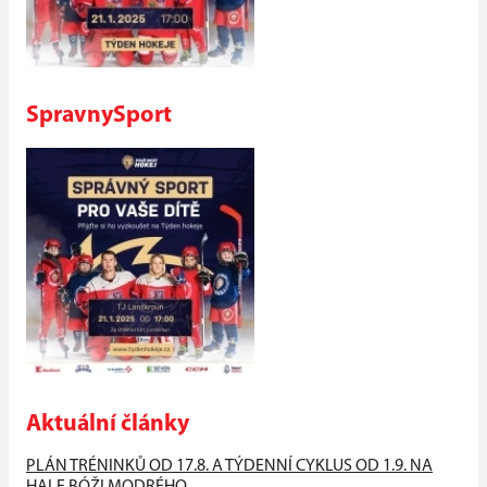
SpravnySport
Aktuální články
PLÁN TRÉNINKŮ OD 17.8. A TÝDENNÍ CYKLUS OD 1.9. NA
HALE BÓŽI MODRÉHO