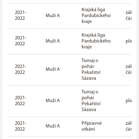
Krajská liga
2021-
základ
Muži A
Pardubického
2022
část
kraje
Krajská liga
2021-
Muži A
Pardubického
playof
2022
kraje
Turnaj o
2021-
pohár
základ
Muži A
2022
Pekařství
část
Sázava
Turnaj o
2021-
pohár
Muži A
playof
2022
Pekařství
Sázava
2021-
Přípravné
základ
Muži A
2022
utkání
část