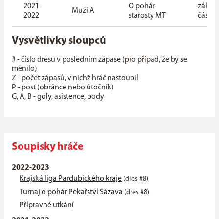
2021-
O pohár
základ
Muži A
2022
starosty MT
část
Vysvětlivky sloupců
# - číslo dresu v posledním zápase (pro případ, že by se
měnilo)
Z - počet zápasů, v nichž hráč nastoupil
P - post (obránce nebo útočník)
G, A, B - góly, asistence, body
Soupisky hráče
2022-2023
Krajská liga Pardubického kraje
(dres #8)
Turnaj o pohár Pekařství Sázava
(dres #8)
Přípravné utkání