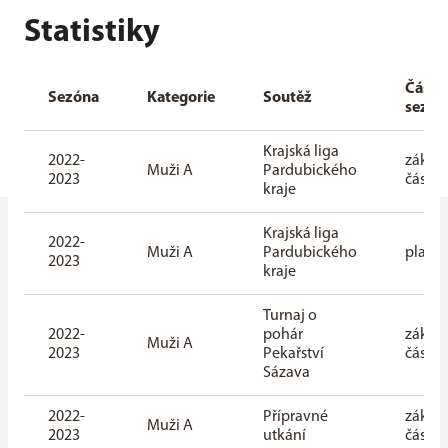
Statistiky
Část
Sezóna
Kategorie
Soutěž
sezón
Krajská liga
2022-
základ
Muži A
Pardubického
2023
část
kraje
Krajská liga
2022-
Muži A
Pardubického
playof
2023
kraje
Turnaj o
2022-
pohár
základ
Muži A
2023
Pekařství
část
Sázava
2022-
Přípravné
základ
Muži A
2023
utkání
část