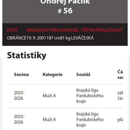
Ondřej Paclík
56
#
POST
NAROZEN
VÝŠKA
VÁHA
HŮL
STÁTNÍ PŘÍSLUŠNOST
OBRÁNCE
19. 9. 2001
187
cm
81
kg
LEVÁ
ČESKÁ
Statistiky
Část
Sezóna
Kategorie
Soutěž
sezón
Krajská liga
2025-
základ
Muži A
Pardubického
2026
část
kraje
Krajská liga
2025-
Muži A
Pardubického
playof
2026
kraje