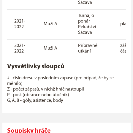
Sázava
Turnaj o
2021-
pohár
Muži A
playof
2022
Pekařství
Sázava
2021-
Přípravné
základ
Muži A
2022
utkání
část
Vysvětlivky sloupců
# - číslo dresu v posledním zápase (pro případ, že by se
měnilo)
Z - počet zápasů, v nichž hráč nastoupil
P - post (obránce nebo útočník)
G, A, B - góly, asistence, body
Soupisky hráče