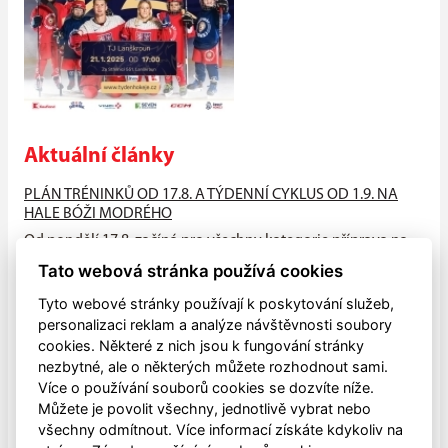
Aktuální články
PLÁN TRÉNINKŮ OD 17.8. A TÝDENNÍ CYKLUS OD 1.9. NA
HALE BÓŽI MODRÉHO
Od pondělí 17.8. začíná pro všechny kategorie příprava na
suchu (HALA - atleťák, hřiště), od neděle 23.8. na ledě na
Tato webová stránka používá cookies
hale Bóži...
Tyto webové stránky používají k poskytování služeb,
PŘIJĎTE MEZI NÁS!!
personalizaci reklam a analýze návštěvnosti soubory
cookies. Některé z nich jsou k fungování stránky
V pondělí 4.května zahájily všechny naše mládežnické
nezbytné, ale o některých můžete rozhodnout sami.
kategorie letní přípravu na sezónu 2026-2027, která bude
Více o používání souborů cookies se dozvíte níže.
ukončena letním...
Můžete je povolit všechny, jednotlivě vybrat nebo
všechny odmítnout. Více informací získáte kdykoliv na
Dětský sportovní den