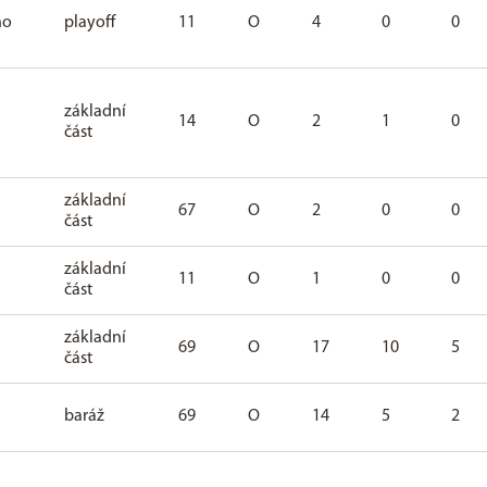
ho
playoff
11
O
4
0
0
základní
14
O
2
1
0
část
základní
67
O
2
0
0
část
základní
11
O
1
0
0
část
základní
69
O
17
10
5
část
baráž
69
O
14
5
2