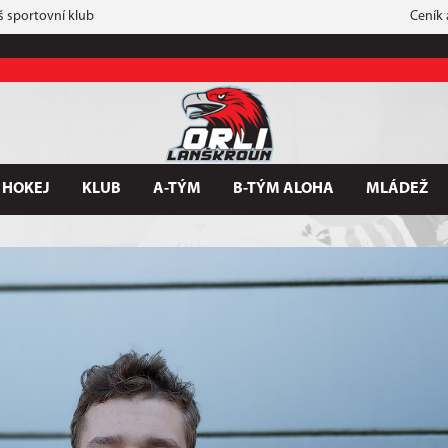
š sportovní klub
Ceník
 HOKEJ
KLUB
A-TÝM
B-TÝM ALOHA
MLÁDEŽ