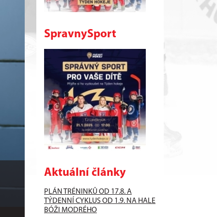
SpravnySport
Aktuální články
PLÁN TRÉNINKŮ OD 17.8. A
TÝDENNÍ CYKLUS OD 1.9. NA HALE
BÓŽI MODRÉHO