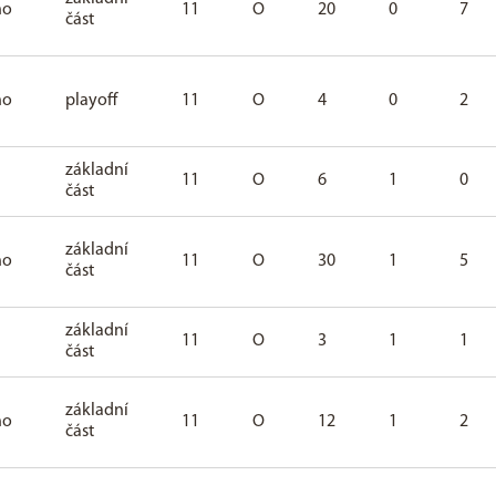
ho
11
O
20
0
7
část
ho
playoff
11
O
4
0
2
základní
11
O
6
1
0
část
základní
ho
11
O
30
1
5
část
základní
11
O
3
1
1
část
základní
ho
11
O
12
1
2
část