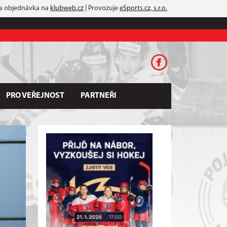
 a objednávka na
klubweb.cz
| Provozuje
eSports.cz, s.r.o.
PRO VEŘEJNOST
PARTNEŘI