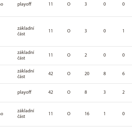
ho
playoff
11
O
3
0
0
základní
11
O
3
0
1
část
základní
11
O
2
0
0
část
základní
42
O
20
8
6
část
playoff
42
O
8
3
2
základní
ho
11
O
16
1
0
část