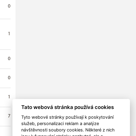
0
0
0
0
0
0
1
0
0
0
0
0
0
0
0
0
0
0
0
0
0
0
0
0
15
0
0
0
0
0
Tato webová stránka používá cookies
7
0
0
0
0
0
Tyto webové stránky používají k poskytování
služeb, personalizaci reklam a analýze
návštěvnosti soubory cookies. Některé z nich