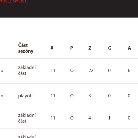
PŘÍSLUŠNOST
Část
#
P
Z
G
A
sezóny
základní
ho
11
O
22
0
6
část
ho
playoff
11
O
3
0
0
základní
11
O
4
1
0
část
základní