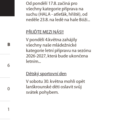
Od pondělí 17.8. začíná pro
všechny kategorie příprava na
suchu (HALA - atleťák, hřiště), od
neděle 23.8. na ledě na hale Bóži...
PŘIJĎTE MEZI NÁS!!
V pondělí 4.května zahájily
B
+
-
+/-
TM
2
všechny naše mládežnické
kategorie letní přípravu na sezónu
2026-2027, která bude ukončena
letním...
6
18
21
-3
2
1
Dětský sportovní den
V sobotu 30. května mohli opět
lanškrounské děti oslavit svůj
0
0
2
-2
0
0
svátek pohybem.
1
7
3
4
4
2