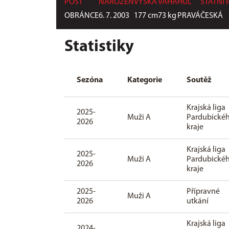
POST
NAROZEN
VÝŠKA
VÁHA
HŮL
STÁTNÍ 
OBRÁNCE
6. 7. 2003
177
cm
73
kg
PRAVÁ
ČESKÁ
Statistiky
Sezóna
Kategorie
Soutěž
Krajská liga
2025-
Muži A
Pardubické
2026
kraje
Krajská liga
2025-
Muži A
Pardubické
2026
kraje
2025-
Přípravné
Muži A
2026
utkání
Krajská liga
2024-