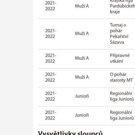
Krajská liga
2021-
Muži A
Pardubické
2022
kraje
Turnaj o
2021-
pohár
Muži A
2022
Pekařství
Sázava
2021-
Přípravné
Muži A
2022
utkání
2021-
O pohár
Muži A
2022
starosty MT
2021-
Regionální
Junioři
2022
liga Juniorů
2021-
Regionální
Junioři
2022
liga Juniorů
Vysvětlivky sloupců