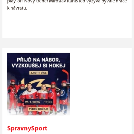
play-off. Nový trenér Miroslav Kanis teď vyzývá bývalé hráče
k návratu.
SpravnySport