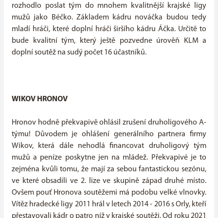
rozhodlo poslat tým do mnohem kvalitnější krajské ligy
mužů jako Béčko. Základem kádru nováčka budou tedy
mladí hráči, které doplní hráči širšího kádru Áčka. Určitě to
bude kvalitní tým, který ještě pozvedne úrověň KLM a
doplní soutěž na sudý počet 16 účastníků.
WIKOV HRONOV
Hronov hodně překvapivě ohlásil zrušení druholigového A-
týmu! Důvodem je ohlášení generálního partnera firmy
Wikov, která dále nehodlá financovat druholigový tým
mužů a peníze poskytne jen na mládež. Překvapivé je to
zejména kvůli tomu, že mají za sebou fantastickou sezónu,
ve které obsadili ve 2. lize ve skupině západ druhé místo.
Ovšem pouť Hronova soutěžemi má podobu velké vlnovky.
Vítěz hradecké ligy 2011 hrál v letech 2014 - 2016 s Orly, kteří
přestavovali kádr o patro níž v krajské soutěži. Od roku 2021