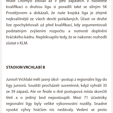
finále Litomyšl zdolali až v pěti zápasech. V následné
kvalifikaci o druhou ligu si poradili také se silným SK
Prostějovem a dokázali, že naše krajská liga je zřejmě
nejkvalitnější ze všech devíti pořádaných. Účast ve druhé
lize zpochybňovali už před kvalifikací, kdy argumentovali
podstatným zvýšením rozpočtu a nutností doplnění
hráčského kádru. Nepřekvapilo tedy, že se nakonec rozhodli
zůstat v KLM.
STADION VRCHLABÍ B
Junioři Vrchlabí měli jasný úkol - postup z regionální ligy do
ligy juniorů. Soutěží procházeli suverénně, když vyhráli 35
ze 39 zápasů. Ale ve finále o dvě postupová místa skončili
třetí a o jediný bod nepostoupili. Mezi 71 účastníky
regionální ligy byly veliké výkonnostní rozdíly. Snadné
vysoké výhry hráčům nic nedávaly. Vedení se proto