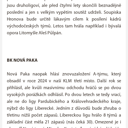
jsou druholigoví, ale před čtyřmi lety skončili beznadějně
poslední a jen s velkým vypětím soutěž udrželi. Soupiska
Hronova bude určitě lákavým cílem k posílení kádrů
východočeských týmů. Letos tam hrála například i bývalá
opora Litomyšle Aleš Půlpán.
BK NOVÁ PAKA
Nová Paka naopak hlásí znovuzaložení A-týmu, který
obsadil v roce 2024 v naší KLM třetí místo. Další rok se
přihlásil, ale kvůli masívnímu odchodu hráčů se po dvou
vysokých porážkách odhlásil. Po dvou letech se tedy vrací,
ale ne do ligy Pardubického a Královehradeckého kraje,
nýbrž do ligy Liberecké. Jedním z důvodů bude zhruba o
třetinu nižší počet zápasů. Libereckou ligu hrálo 8 týmů a
základní část měla 21 zápasů (nás čeká 30). Omezené je i