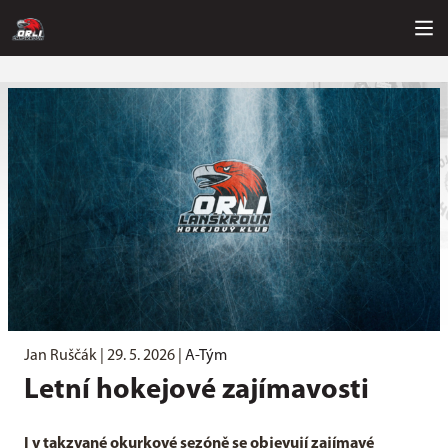
Jan Ruščák |
29. 5. 2026
|
A-Tým
Letní hokejové zajímavosti
I v takzvané okurkové sezóně se objevují zajímavé