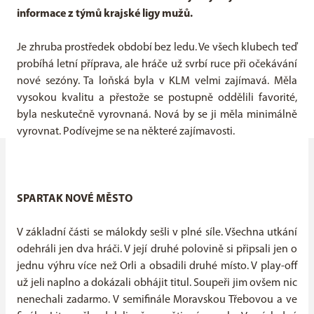
informace z týmů krajské ligy mužů.
Je zhruba prostředek období bez ledu. Ve všech klubech teď
probíhá letní příprava, ale hráče už svrbí ruce při očekávání
nové sezóny. Ta loňská byla v KLM velmi zajímavá. Měla
vysokou kvalitu a přestože se postupně oddělili favorité,
byla neskutečně vyrovnaná. Nová by se ji měla minimálně
vyrovnat. Podívejme se na některé zajímavosti.
SPARTAK NOVÉ MĚSTO
V základní části se málokdy sešli v plné síle. Všechna utkání
odehráli jen dva hráči. V její druhé polovině si připsali jen o
jednu výhru více než Orli a obsadili druhé místo. V play-off
už jeli naplno a dokázali obhájit titul. Soupeři jim ovšem nic
nenechali zadarmo. V semifinále Moravskou Třebovou a ve