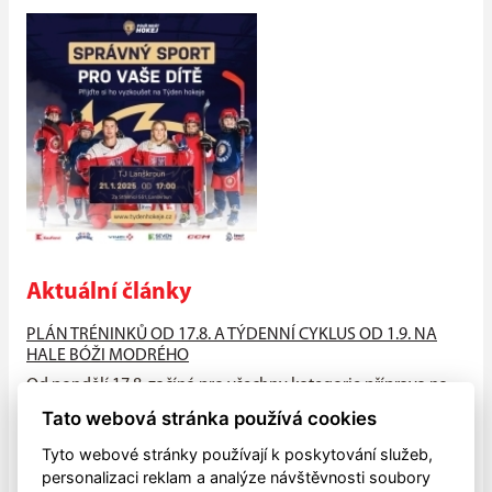
Aktuální články
PLÁN TRÉNINKŮ OD 17.8. A TÝDENNÍ CYKLUS OD 1.9. NA
HALE BÓŽI MODRÉHO
Od pondělí 17.8. začíná pro všechny kategorie příprava na
suchu (HALA - atleťák, hřiště), od neděle 23.8. na ledě na
Tato webová stránka používá cookies
hale Bóži...
Tyto webové stránky používají k poskytování služeb,
PŘIJĎTE MEZI NÁS!!
personalizaci reklam a analýze návštěvnosti soubory