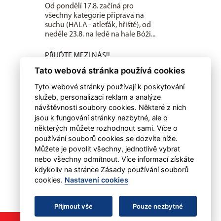
Od pondělí 17.8. začíná pro
všechny kategorie příprava na
suchu (HALA - atleťák, hřiště), od
neděle 23.8. na ledě na hale Bóži...
PŘIJĎTE MEZI NÁS!!
V pondělí 4.května zahájily
Tato webová stránka používá cookies
všechny naše mládežnické
Tyto webové stránky používají k poskytování
kategorie letní přípravu na sezónu
služeb, personalizaci reklam a analýze
2026-2027, která bude ukončena
letním...
návštěvnosti soubory cookies. Některé z nich
jsou k fungování stránky nezbytné, ale o
Dětský sportovní den
některých můžete rozhodnout sami. Více o
používání souborů cookies se dozvíte níže.
V sobotu 30. května mohli opět
Můžete je povolit všechny, jednotlivě vybrat
lanškrounské děti oslavit svůj
nebo všechny odmítnout. Více informací získáte
svátek pohybem.
kdykoliv na stránce Zásady používání souborů
cookies.
Nastavení cookies
Přijmout vše
Pouze nezbytné