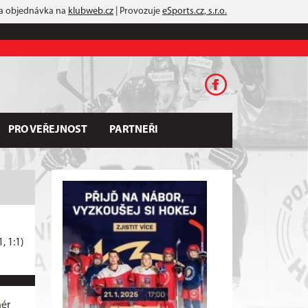
 a objednávka na
klubweb.cz
| Provozuje
eSports.cz, s.r.o.
PRO VEŘEJNOST
PARTNEŘI
1, 1:1)
nér