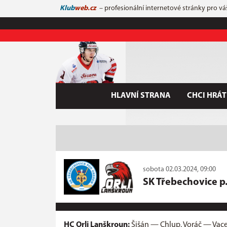
Klub
web.cz
– profesionální internetové stránky pro vá
HLAVNÍ STRANA
CHCI HRÁT
sobota 02.03.2024, 09:00
SK Třebechovice p.
HC Orli Lanškroun:
Šišán — Chlup, Voráč — Vacek,