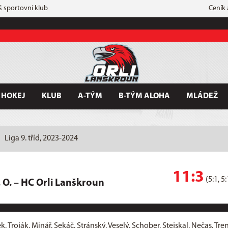
š sportovní klub
Ceník
 HOKEJ
KLUB
A-TÝM
B-TÝM ALOHA
MLÁDEŽ
Liga 9. tříd, 2023-2024
11:3
(5:1, 5:
 O.
–
HC Orli Lanškroun
 Troják, Minář, Sekáč, Stránský, Veselý, Schober, Stejskal, Nečas. Tre