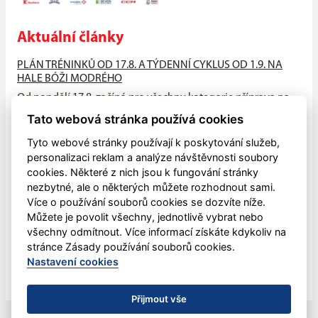
Aktuální články
PLÁN TRÉNINKŮ OD 17.8. A TÝDENNÍ CYKLUS OD 1.9. NA
HALE BÓŽI MODRÉHO
Od pondělí 17.8. začíná pro všechny kategorie příprava na
suchu (HALA - atleťák, hřiště), od neděle 23.8. na ledě na
Tato webová stránka používá cookies
hale Bóži...
Tyto webové stránky používají k poskytování služeb,
PŘIJĎTE MEZI NÁS!!
personalizaci reklam a analýze návštěvnosti soubory
cookies. Některé z nich jsou k fungování stránky
V pondělí 4.května zahájily všechny naše mládežnické
nezbytné, ale o některých můžete rozhodnout sami.
kategorie letní přípravu na sezónu 2026-2027, která bude
Více o používání souborů cookies se dozvíte níže.
ukončena letním...
Můžete je povolit všechny, jednotlivě vybrat nebo
všechny odmítnout. Více informací získáte kdykoliv na
Dětský sportovní den
stránce Zásady používání souborů cookies.
V sobotu 30. května mohli opět lanškrounské děti oslavit
Nastavení cookies
svůj svátek pohybem.
Přijmout vše