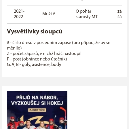
2021-
O pohár
zákla
Muži A
2022
starosty MT
část
Vysvětlivky sloupců
# - číslo dresu v posledním zápase (pro případ, že by se
měnilo)
Z - počet zápasů, v nichž hráč nastoupil
P - post (obránce nebo útočník)
G, A, B - góly, asistence, body