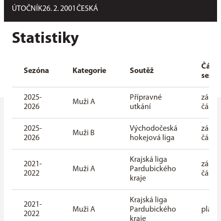
ÚTOČNÍK
26. 2. 2001
ČESKÁ
Statistiky
Část
Sezóna
Kategorie
Soutěž
sezó
2025-
Přípravné
zákla
Muži A
2026
utkání
část
2025-
Východočeská
zákla
Muži B
2026
hokejová liga
část
Krajská liga
2021-
zákla
Muži A
Pardubického
2022
část
kraje
Krajská liga
2021-
Muži A
Pardubického
playo
2022
kraje