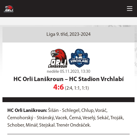
Liga 9. tříd, 2023-2024
neděle 05.11.2023, 13:30
HC Orli Lanškroun
–
HC Stadion Vrchlabí
4:6
(2:4, 1:1, 1:1)
HC Orli Lanškroun:
Šišán - Schlegel, Chlup, Voráč,
Černohorský - Stránský, Vacek, Černá, Veselý, Sekáč, Troják,
Schober, Minář, Stejskal. Trenér Ondráček.