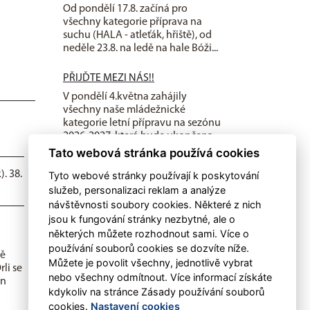
Od pondělí 17.8. začíná pro
všechny kategorie příprava na
suchu (HALA - atleťák, hřiště), od
neděle 23.8. na ledě na hale Bóži...
PŘIJĎTE MEZI NÁS!!
V pondělí 4.května zahájily
všechny naše mládežnické
kategorie letní přípravu na sezónu
2026-2027, která bude ukončena
letním...
Tato webová stránka používá cookies
. 38.
Tyto webové stránky používají k poskytování
Dětský sportovní den
služeb, personalizaci reklam a analýze
V sobotu 30. května mohli opět
návštěvnosti soubory cookies. Některé z nich
lanškrounské děti oslavit svůj
jsou k fungování stránky nezbytné, ale o
svátek pohybem.
některých můžete rozhodnout sami. Více o
používání souborů cookies se dozvíte níže.
tě
Můžete je povolit všechny, jednotlivě vybrat
li se
nebo všechny odmítnout. Více informací získáte
in
kdykoliv na stránce Zásady používání souborů
cookies.
Nastavení cookies