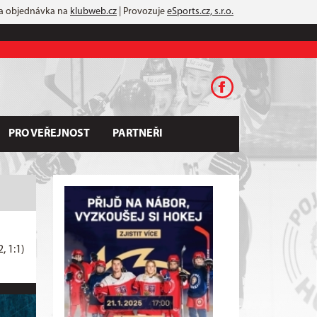
 a objednávka na
klubweb.cz
| Provozuje
eSports.cz, s.r.o.
PRO VEŘEJNOST
PARTNEŘI
2, 1:1)