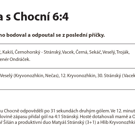
a s Chocní 6:4
no bodoval a odpoutal se z poslední příčky.
, Kakiš, Černohorský - Stránský, Vacek, Černá, Sekáč, Veselý, Troják,
renér Ondráček.
. Veselý (Kryvonozhkin, Nečas), 12. Kryvonozhkin, 30. Stránský (Vacek)
anku Chocně odpověděli po 31 sekundách druhým gólem. Ve 12. minu
olovině zápasu přidal gól na 4:1 Stránský. Hosté dotahovali marně a Or
ář Šišán a produktivní duo Matyáš Stránský (3+1) a Hlib Kryvonozhk