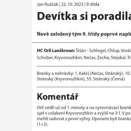
Jan Ruščák |
22. 10. 2023
|
9. třída
Devítka si poradil
Nově založený tým 9. třídy poprvé napl
HC Orli Lanškroun:
Šišán - Schlegel, Chlup, Voráč
Schober, Kryvonozhkin, Nečas, Zecha, Stejskal. T
Branky a nahrávky: 1. Kakiš (Nečas, Stránský), 10
Stránský (Kryvonozhkin), 55. Stránský (Černá)
Komentář
Orli vedli už od 1. minuty a na vyrovnávací br
ujel v oslabení Kryvonozhkin a zvýšil na 3:1. V p
mohli radovat z první výhry. Oporami byli brank
(1+2).