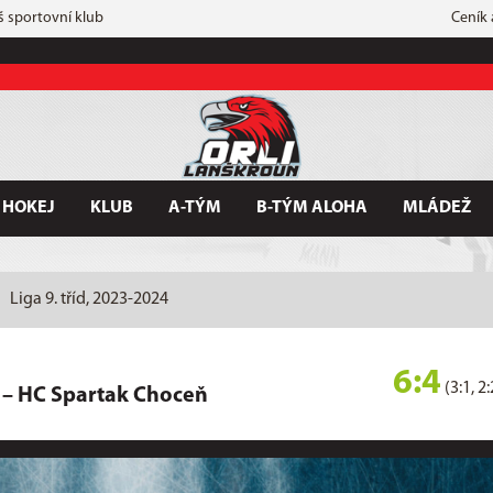
š sportovní klub
Ceník
 HOKEJ
KLUB
A-TÝM
B-TÝM ALOHA
MLÁDEŽ
Liga 9. tříd, 2023-2024
6:4
(3:1, 2:
–
HC Spartak Choceň