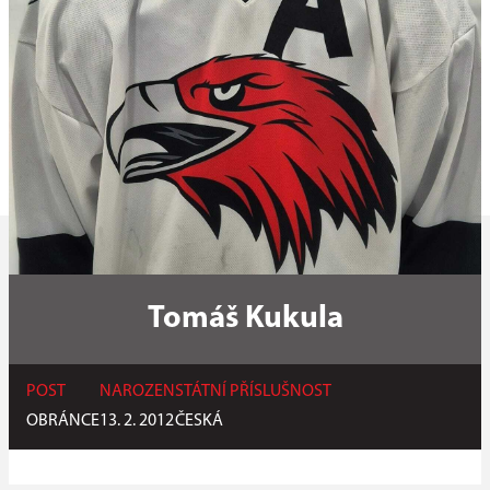
Tomáš Kukula
POST
NAROZEN
STÁTNÍ PŘÍSLUŠNOST
OBRÁNCE
13. 2. 2012
ČESKÁ