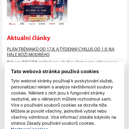
Aktuální články
PLÁN TRÉNINKŮ OD 17.8. A TÝDENNÍ CYKLUS OD 1.9. NA
HALE BÓŽI MODRÉHO
Od pondělí 17.8. začíná pro všechny kategorie příprava na
suchu (HALA - atleťák, hřiště), od neděle 23.8. na ledě na
Tato webová stránka používá cookies
hale Bóži...
Tyto webové stránky používají k poskytování služeb,
PŘIJĎTE MEZI NÁS!!
personalizaci reklam a analýze návštěvnosti soubory
cookies. Některé z nich jsou k fungování stránky
V pondělí 4.května zahájily všechny naše mládežnické
nezbytné, ale o některých můžete rozhodnout sami.
kategorie letní přípravu na sezónu 2026-2027, která bude
Více o používání souborů cookies se dozvíte níže.
ukončena letním...
Můžete je povolit všechny, jednotlivě vybrat nebo
všechny odmítnout. Více informací získáte kdykoliv na
Dětský sportovní den
stránce Zásady používání souborů cookies.
V sobotu 30. května mohli opět lanškrounské děti oslavit