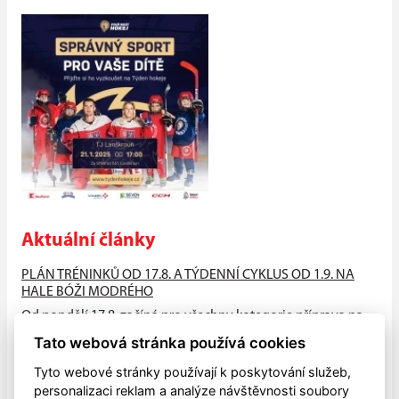
Aktuální články
PLÁN TRÉNINKŮ OD 17.8. A TÝDENNÍ CYKLUS OD 1.9. NA
HALE BÓŽI MODRÉHO
Od pondělí 17.8. začíná pro všechny kategorie příprava na
suchu (HALA - atleťák, hřiště), od neděle 23.8. na ledě na
Tato webová stránka používá cookies
hale Bóži...
Tyto webové stránky používají k poskytování služeb,
PŘIJĎTE MEZI NÁS!!
personalizaci reklam a analýze návštěvnosti soubory