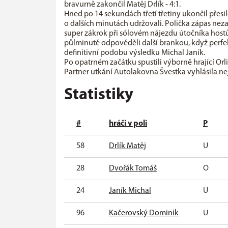
bravurně zakončil Matěj Drlík - 4:1.
Hned po 14 sekundách třetí třetiny ukončil přesi
o dalších minutách udržovali. Polička zápas neza
super zákrok při sólovém nájezdu útočníka hostů.
půlminutě odpověděli další brankou, když perfek
definitivní podobu výsledku Michal Janík.
Po opatrném začátku spustili výborně hrající Orl
Partner utkání Autolakovna Švestka vyhlásila ne
Statistiky
#
hráči v poli
P
58
Drlík Matěj
U
28
Dvořák Tomáš
O
24
Janík Michal
U
96
Kačerovský Dominik
U