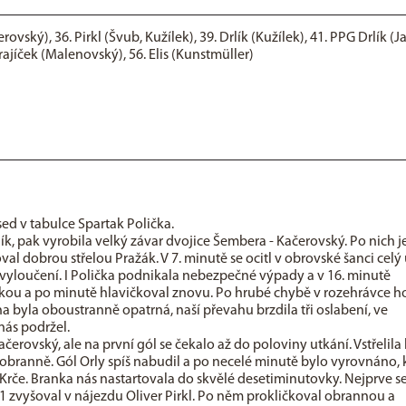
ovský), 36. Pirkl (Švub, Kužílek), 39. Drlík (Kužílek), 41. PPG Drlík (J
 Krajíček (Malenovský), 56. Elis (Kunstmüller)
sed v tabulce Spartak Polička.
ík, pak vyrobila velký závar dvojice Šembera - Kačerovský. Po nich j
al dobrou střelou Pražák. V 7. minutě se ocitl v obrovské šanci celý
ě vyloučení. I Polička podnikala nebezpečné výpady a v 16. minutě
skou a po minutě hlavičkoval znovu. Po hrubé chybě v rozehrávce h
na byla oboustranně opatrná, naší převahu brzdila tři oslabení, ve
nás podržel.
erovský, ale na první gól se čekalo až do poloviny utkání. Vstřelila
obranně. Gól Orly spíš nabudil a po necelé minutě bylo vyrovnáno,
če. Branka nás nastartovala do skvělé desetiminutovky. Nejprve s
1 zvyšoval v nájezdu Oliver Pirkl. Po něm prokličkoval obrannou a