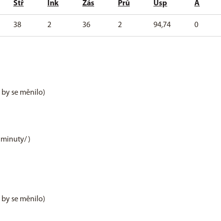
Stř
Ink
Zás
Prů
Úsp
A
38
2
36
2
94,74
0
e by se měnilo)
 minuty/ )
e by se měnilo)