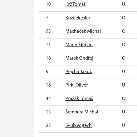
10
Krč Tomáš
U
7
Kužílek Filip
O
93
Macháček Michal
O
11
Mann Štěpán
O
18
Marek Ondřej
O
9
Pejcha Jakub
U
16
Pirkl Oliver
U
44
Pražák Tomáš
O
13
Šembera Michal
U
22
Švub Vojtěch
U