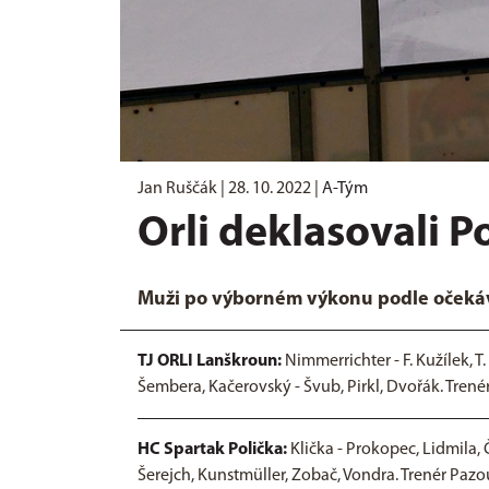
Jan Ruščák |
28. 10. 2022
|
A-Tým
Orli deklasovali P
Muži po výborném výkonu podle očekáv
TJ ORLI Lanškroun:
Nimmerrichter - F. Kužílek, T.
Šembera, Kačerovský - Švub, Pirkl, Dvořák. Trenér
HC Spartak Polička:
Klička - Prokopec, Lidmila, 
Šerejch, Kunstmüller, Zobač, Vondra. Trenér Paz