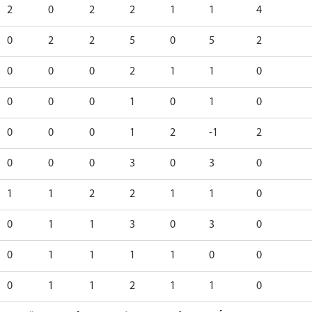
2
0
2
2
1
1
4
0
2
2
5
0
5
2
0
0
0
2
1
1
0
0
0
0
1
0
1
0
0
0
0
1
2
-1
2
0
0
0
3
0
3
0
1
1
2
2
1
1
0
0
1
1
3
0
3
0
0
1
1
1
1
0
0
0
1
1
2
1
1
0