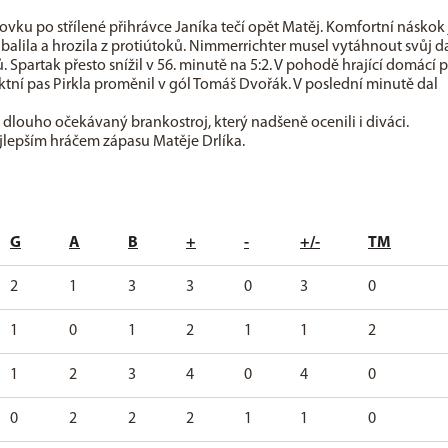
lovku po střílené přihrávce Janíka tečí opět Matěj. Komfortní náskok
balila a hrozila z protiútoků. Nimmerrichter musel vytáhnout svůj da
 Spartak přesto snížil v 56. minutě na 5:2. V pohodě hrající domácí 
tní pas Pirkla proměnil v gól Tomáš Dvořák. V poslední minutě dal
i dlouho očekávaný brankostroj, který nadšeně ocenili i diváci.
jlepším hráčem zápasu Matěje Drlíka.
G
A
B
+
-
+/-
TM
2
1
3
3
0
3
0
1
0
1
2
1
1
2
1
2
3
4
0
4
0
0
2
2
2
1
1
0