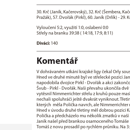
30. Krč (Janík, Kačerovský), 32. Krč (Šembera, Kačer
Pražák), 57. Dvořák (Pirkl), 60. Janík (Drlík) - 29.
Vyloučení 5:2, využití 1:0, oslabení 0:0
Střely na branku 39:38 ( 14:18, 17:9, 8:11)
Diváci:
140
Komentář
V dohrávaném utkání krajské ligy čekal Orly sou
Hned ve druhé minutě byl ve střelecké pozici Jan
napodobila dvojice Pirkl - Dvořák a akci zakončov
Švub - Pirkl - Dvořák. Naši převahu ukončila dv
vytěsnil Nimmerrichter střelu z kruhů pouze ma
nechali spoluhráči ještě dvakrát vyniknout. Třeti
kterých měla Polička navrch, ale Nimmerrichter 
Hned v úvodu druhé třetiny měl dobrou pozici Kač
Polička a předcházelo mu několik zmatků v naší 
Janík našel před brankou osamoceného Tomáše Kr
Tomáš z novu prosadil po rychlém průniku. Na 3: