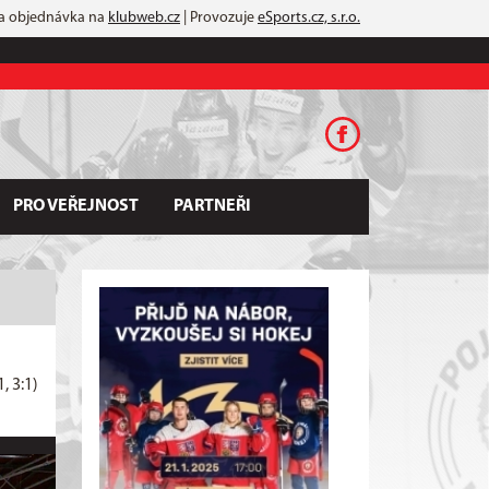
 a objednávka na
klubweb.cz
| Provozuje
eSports.cz, s.r.o.
PRO VEŘEJNOST
PARTNEŘI
1, 3:1)