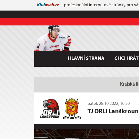
Klub
web.cz
– profesionální internetové stránky pro vá
HLAVNÍ STRANA
CHCI HRÁT
Krajská l
pátek 28.10.2022, 16:30
TJ ORLI Lanškroun