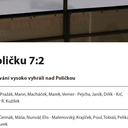
oličku 7:2
ání vysoko vyhráli nad Poličkou
 Pražák, Mann, Macháček, Marek, Verner - Pejcha, Janík, Drlík - Krč,
 R. Kužílek
Čermák, Máša, Nunvář, Elis - Malenovský, Krajíček, Poul, Tobiáš, Pelik
ourek