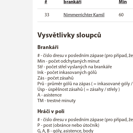
#
brankáři
Min
33
Nimmerrichter Kamil
60
Vysvětlivky sloupců
Brankáři
# - číslo dresu v posledním zápase (pro případ, ž
Min - počet odchytaných minut
Stř - počet střel vyslaných na brankáře
Ink - počet inkasovaných gólů
Zás - počet zásahů
Prů - průměr gólů na zápas ( = inkasované góly /
Úsp - úspěšnost zásahů ( = zásahy / střely )
A - asistence
TM - trestné minuty
Hráči v poli
# - číslo dresu v posledním zápase (pro případ, ž
P - post (obránce nebo útočník)
G, A, B - góly, asistence, body