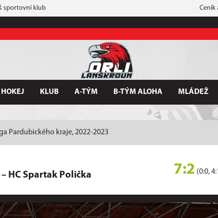
š sportovní klub
Ceník
 HOKEJ
KLUB
A-TÝM
B-TÝM ALOHA
MLÁDEŽ
iga Pardubického kraje, 2022-2023
7:2
(0:0, 4:
–
HC Spartak Polička