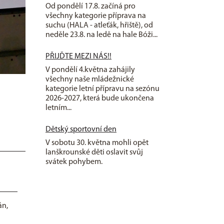
Od pondělí 17.8. začíná pro
všechny kategorie příprava na
suchu (HALA - atleťák, hřiště), od
neděle 23.8. na ledě na hale Bóži...
PŘIJĎTE MEZI NÁS!!
V pondělí 4.května zahájily
všechny naše mládežnické
kategorie letní přípravu na sezónu
2026-2027, která bude ukončena
letním...
Dětský sportovní den
V sobotu 30. května mohli opět
lanškrounské děti oslavit svůj
svátek pohybem.
án,