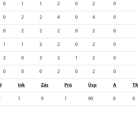
0
1
1
2
0
2
0
0
2
2
4
0
4
0
0
2
2
2
0
2
0
1
1
2
2
0
2
0
3
0
3
3
1
2
0
0
0
0
2
0
2
0
ř
Ink
Zás
Prů
Úsp
A
T
0
1
9
1
90
0
0