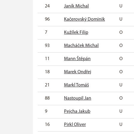
24
Janík Michal
U
96
Kačerovský Dominik
U
7
Kužílek Filip
O
93
Macháček Michal
O
11
Mann Štěpán
O
18
Marek Ondřej
O
21
Markl Tomáš
U
88
Nastoupil Jan
O
9
Pejcha Jakub
U
16
Pirkl Oliver
U