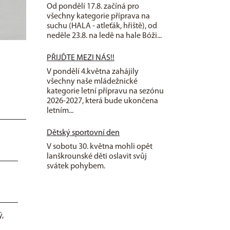
Od pondělí 17.8. začíná pro
všechny kategorie příprava na
suchu (HALA - atleťák, hřiště), od
neděle 23.8. na ledě na hale Bóži...
PŘIJĎTE MEZI NÁS!!
V pondělí 4.května zahájily
všechny naše mládežnické
kategorie letní přípravu na sezónu
2026-2027, která bude ukončena
letním...
Dětský sportovní den
V sobotu 30. května mohli opět
lanškrounské děti oslavit svůj
svátek pohybem.
ý,