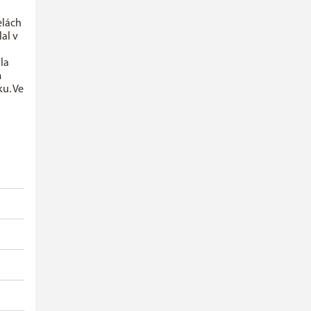
elách
al v
la
m
ku. Ve
2
5
10
o
t
0
0
0
0
0
0
0
0
0
0
1
0
0
0
0
0
0
0
0
0