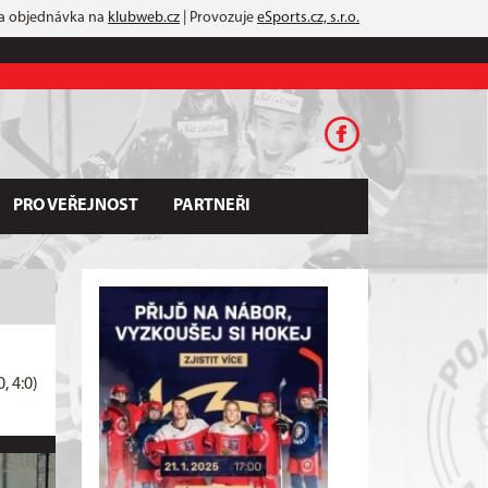
 a objednávka na
klubweb.cz
| Provozuje
eSports.cz, s.r.o.
PRO VEŘEJNOST
PARTNEŘI
0, 4:0)