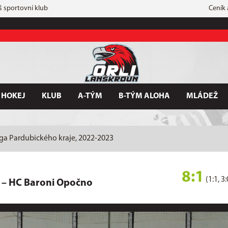
š sportovní klub
Ceník
 HOKEJ
KLUB
A-TÝM
B-TÝM ALOHA
MLÁDEŽ
iga Pardubického kraje, 2022-2023
8:1
(1:1, 3:
–
HC Baroni Opočno