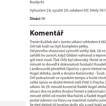
Burdych)
Vyloučení 2:6, využití 2:0, oslabení 0:0. Střely 59:10
Diváci:
90
Komentář
Trenér Kužílek dal v tomto utkání vzhledem k blíž
Orli tak hráli na čtyři kompletní pětky.
Od prvního vhazování vytvořili veliký tlak. Už v
zařídili ho junioři, když Gildain nahrával a teprv
gól mezi muži. Tlak Orlů byl obrovský. Hosté se s
minutě to dovedl k dokonalosti hostující Koudelka
Lanškrounští přestříleli Opočno v první třetině 
Vogel zblízka, Janík a dvojice Kačerovský - Švub.
Orli pokračovali ve vysokém tempu a hosté nevědě
velké šance ve druhé třetině měli Pirkl či Pejch
utkání. Ve 29. minutě konečně Radek Vogel střel
situaci dva na jedna dvojice Tomeš a zakončující
minutě střílel od modré Macháček a Radek Vogel 
poslal úderem na hlavu na mantinel našeho junio
Ve třetí třetině již hostům došly síly a naši hráč