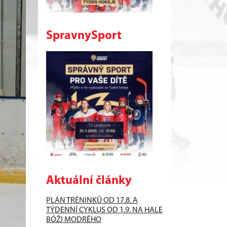
SpravnySport
Aktuální články
PLÁN TRÉNINKŮ OD 17.8. A
TÝDENNÍ CYKLUS OD 1.9. NA HALE
BÓŽI MODRÉHO