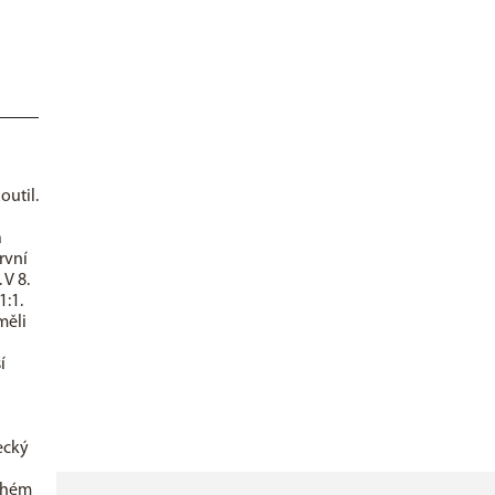
outil.
a
rvní
 V 8.
1:1.
měli
í
ecký
ouhém