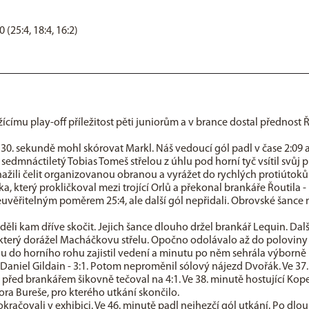
 (25:4, 18:4, 16:2)
ícímu play-off příležitost pěti juniorům a v brance dostal přednost Ř
e 30. sekundě mohl skórovat Markl. Náš vedoucí gól padl v čase 2:09 
e sedmnáctiletý Tobias Tomeš střelou z úhlu pod horní tyč vsítil svůj p
nažili čelit organizovanou obranou a vyrážet do rychlých protiútoků.
, který prokličkoval mezi trojící Orlů a překonal brankáře Řoutila - 
neuvěřitelným poměrem 25:4, ale další gól nepřidali. Obrovské šance 
li kam dříve skočit. Jejich šance dlouho držel brankář Lequin. Dalš
a, který dorážel Macháčkovu střelu. Opočno odolávalo až do poloviny
ou do horního rohu zajistil vedení a minutu po něm sehrála výborně
 Daniel Gildain - 3:1. Potom neproměnil sólový nájezd Dvořák. Ve 37.
před brankářem šikovně tečoval na 4:1. Ve 38. minutě hostující Kop
ra Bureše, pro kterého utkání skončilo.
i pokračovali v exhibici. Ve 46. minutě padl nejhezčí gól utkání. Po dl