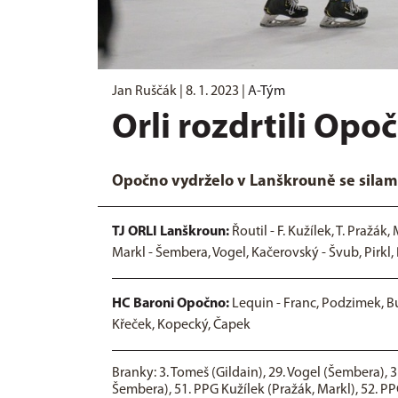
Jan Ruščák |
8. 1. 2023
|
A-Tým
Orli rozdrtili Opo
Opočno vydrželo v Lanškrouně se silami
TJ ORLI Lanškroun:
Řoutil - F. Kužílek, T. Pražá
Markl - Šembera, Vogel, Kačerovský - Švub, Pirkl, 
HC Baroni Opočno:
Lequin - Franc, Podzimek, B
Křeček, Kopecký, Čapek
Branky: 3. Tomeš (Gildain), 29. Vogel (Šembera), 
Šembera), 51. PPG Kužílek (Pražák, Markl), 52. P