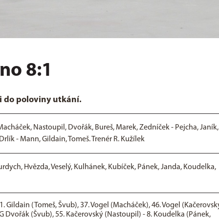
čno 8:1
 do poloviny utkání.
k, Macháček, Nastoupil, Dvořák, Bureš, Marek, Zedníček - Pejcha, Janík,
Drlík - Mann, Gildain, Tomeš. Trenér R. Kužílek
urdych, Hvězda, Veselý, Kulhánek, Kubíček, Pánek, Janda, Koudelka,
31. Gildain (Tomeš, Švub), 37. Vogel (Macháček), 46. Vogel (Kačerovsk
PG Dvořák (Švub), 55. Kačerovský (Nastoupil) - 8. Koudelka (Pánek,