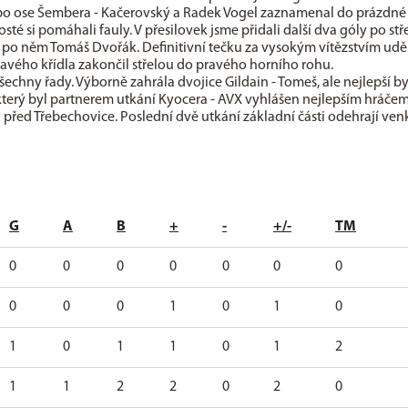
po ose Šembera - Kačerovský a Radek Vogel zaznamenal do prázdné
osté si pomáhali fauly. V přesilovek jsme přidali další dva góly po stř
tu po něm Tomáš Dvořák. Definitivní tečku za vysokým vítězstvím uděl
avého křídla zakončil střelou do pravého horního rohu.
hny řady. Výborně zahrála dvojice Gildain - Tomeš, ale nejlepší by
terý byl partnerem utkání Kyocera - AVX vyhlášen nejlepším hráče
y před Třebechovice. Poslední dvě utkání základní části odehrají ven
G
A
B
+
-
+/-
TM
0
0
0
0
0
0
0
0
0
0
1
0
1
0
1
0
1
1
0
1
2
1
1
2
2
0
2
0