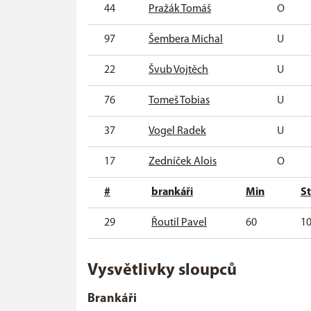
44
Pražák Tomáš
O
97
Šembera Michal
U
22
Švub Vojtěch
U
76
Tomeš Tobias
U
37
Vogel Radek
U
17
Zedníček Alois
O
#
brankáři
Min
St
29
Řoutil Pavel
60
1
Vysvětlivky sloupců
Brankáři