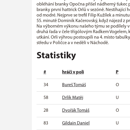
obléhání branky Opočna přišel nádherný ťukec 
branky první hattrick Orlů v sezóně. Nestíhající h
od modré. Nejprve se trefil Filip Kužílek a minu
55. minutě Dominik Kačerovský, když nájezd z pr
Na výborném výkonu našeho týmu se podílely všec
druhá řada v čele třígólovým Radkem Vogelem, k
utkání. Orli výhrou postoupili na 4. místo tabulk
středu v Poličce a v neděli v Náchodě.
Statistiky
#
hráči v poli
P
34
Bureš Tomáš
O
58
Drlík Matěj
U
28
Dvořák Tomáš
O
83
Gildain Daniel
U