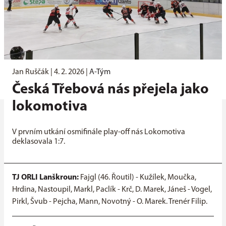
Jan Ruščák |
4. 2. 2026
|
A-Tým
Česká Třebová nás přejela jako
lokomotiva
V prvním utkání osmifinále play-off nás Lokomotiva
deklasovala 1:7.
TJ ORLI Lanškroun:
Fajgl (46. Řoutil) - Kužílek, Moučka,
Hrdina, Nastoupil, Markl, Paclík - Krč, D. Marek, Jáneš - Vogel,
Pirkl, Švub - Pejcha, Mann, Novotný - O. Marek. Trenér Filip.