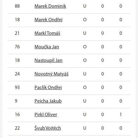
88
Marek Dominik
U
0
0
18
Marek Ondřej
O
0
0
21
Markl Tomáš
U
0
0
76
Moučka Jan
O
0
0
18
Nastoupil Jan
O
0
0
24
Novotný Matyáš
U
0
0
93
Paclík Ondřej
O
0
0
9
Pejcha Jakub
U
0
0
16
Pirkl Oliver
U
0
1
22
Švub Vojtěch
U
0
0