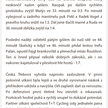
neskončil našim gólem. Naopak po dalším rychlém
protiútoku zvýšil Matýs ve 33. minutě na 0:3. Po minutě
vybojoval u zadního mantinelu puk Pirkl a Radek Vogel z
pravého kruhu snížil na 1:3. Dál jsme tlačili marně a Ruda ve
36. minutě zblízka zvýšil na 1:4.
Poslední naději odstřelil pátým gólem do naší sítě ve 44.
minutě Skalický a když ve 46. minutě přidal šestou trefu
Palán, opustil Fajgl brankoviště a přenechal místo Řoutilovi.
Ten si hned připsal několik dobrých zákroků, ale i on
nakonec kapituloval v přesilové hře hostů - 1:7.
Česká Třebová vyhrála naprosto zaslouženě. V první
polovině utkání byla lepší a ve druhé vyrovnané náskok s
přehledem udržela a navýšila. Orli zaplatili daň za nervozitu.
Po defenzívní první třetině hru otevřeli a inkasovali.
Poztráceli hodně puků a rychlý soupeř to dokázal potrestat.
Partner utkání společnost T+T Cycling ústy jednatele pana