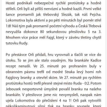
Hosté podnikali nebezpečné rychlé protiútoky a hodně
stříleli. Orli byli až příliš nervózní a hodně kazili. První velké
šance promarnili jak třebovský Slezák, tak náš Pejcha.
Lokomotiva byla aktívní a po pěti minutách byl poměr střel
1:8! Náš tým pak promarnil početní výhodu a Česká Třebová
nevyužila dokonce 80 sekundovou přesilovku 5 na 3.
Mnohem více práce měl Fajgl, který v závěru třetiny chytil
tutovku Rudy.
Po přestávce Orli přidali, hru vyrovnali a tlačili se více do
útoku. To se jim ale stalo osudným. Na brankáře Kadlce
recept nenašli. Ve 25. minutě po prohraném buly v
obranném pásmu trefil od modré Straka levý horní roh
Fajglovy branky a otevřel skóre. Ve 27. minutě po rychlém
protiútoku hostů trefil přesně stejné místo Ruda - 0:2. Potom
Jebousek nesportovně úmyslně povalil branku na našeho
brankáře. V přesilovce jsme nic nevymysleli, naopak nám
ujela Lokomotiva do přečíslení 4 na 1! Orli pak vytvořili
několikaminutový silný tlak na branku soupeře, který