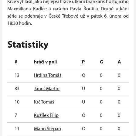
Krče vyhlásil jako nejlepší hráče utkání brankáře: hostujícího
Maxmiliana Kadlce a našeho Pavla Řoutila. Druhé utkání
série se odehraje v České Třebové už v pátek 6. února od
18:30 hodin.
Statistiky
#
hráči v poli
P
G
A
13
Hrdina Tomáš
O
0
0
83
Jáneš Martin
U
0
0
10
Krč Tomáš
U
0
0
7
Kužílek Filip
O
0
0
11
Mann Štěpán
O
0
0