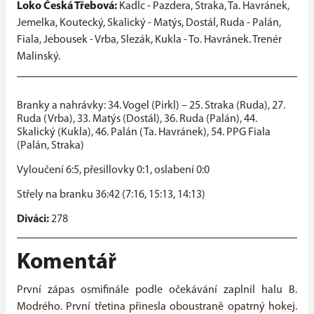
Loko Česká Třebová:
Kadlc - Pazdera, Straka, Ta. Havránek,
Jemelka, Koutecký, Skalický - Matýs, Dostál, Ruda - Palán,
Fiala, Jebousek - Vrba, Slezák, Kukla - To. Havránek. Trenér
Malinský.
Branky a nahrávky: 34. Vogel (Pirkl) – 25. Straka (Ruda), 27.
Ruda (Vrba), 33. Matýs (Dostál), 36. Ruda (Palán), 44.
Skalický (Kukla), 46. Palán (Ta. Havránek), 54. PPG Fiala
(Palán, Straka)
Vyloučení 6:5, přesillovky 0:1, oslabení 0:0
Střely na branku 36:42 (7:16, 15:13, 14:13)
Diváci:
278
Komentář
První zápas osmifinále podle očekávání zaplnil halu B.
Modrého. První třetina přinesla oboustraně opatrný hokej.