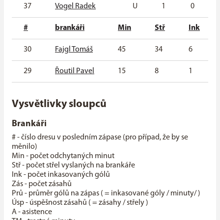
37
Vogel Radek
U
1
0
#
brankáři
Min
Stř
Ink
30
Fajgl Tomáš
45
34
6
29
Řoutil Pavel
15
8
1
Vysvětlivky sloupců
Brankáři
# - číslo dresu v posledním zápase (pro případ, že by se
měnilo)
Min - počet odchytaných minut
Stř - počet střel vyslaných na brankáře
Ink - počet inkasovaných gólů
Zás - počet zásahů
Prů - průměr gólů na zápas ( = inkasované góly / minuty/ )
Úsp - úspěšnost zásahů ( = zásahy / střely )
A - asistence