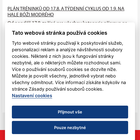
PLÁN TRÉNINKŮ OD 17.8. A TÝDENNÍ CYKLUS OD 1.9. NA
HALE BÓŽI MODRÉHO
Od pondělí 17.8. začíná pro všechny kategorie příprava na
suchu (HALA - atleťák, hřiště), od neděle 23.8. na ledě na
Tato webová stránka používá cookies
hale Bóži...
Tyto webové stránky používají k poskytování služeb,
PŘIJĎTE MEZI NÁS!!
personalizaci reklam a analýze návštěvnosti soubory
cookies. Některé z nich jsou k fungování stránky
V pondělí 4.května zahájily všechny naše mládežnické
nezbytné, ale o některých můžete rozhodnout sami.
kategorie letní přípravu na sezónu 2026-2027, která bude
Více o používání souborů cookies se dozvíte níže.
ukončena letním...
Můžete je povolit všechny, jednotlivě vybrat nebo
všechny odmítnout. Více informací získáte kdykoliv na
Dětský sportovní den
stránce Zásady používání souborů cookies.
V sobotu 30. května mohli opět lanškrounské děti oslavit
Nastavení cookies
svůj svátek pohybem.
Přijmout vše
Pouze nezbytné
©
eSports s.r.o.
& Orli Lanškroun
Nastavení cookies
RSS