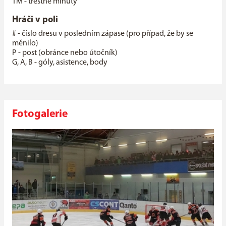
TM - trestné minuty
Hráči v poli
# - číslo dresu v posledním zápase (pro případ, že by se
měnilo)
P - post (obránce nebo útočník)
G, A, B - góly, asistence, body
Fotogalerie