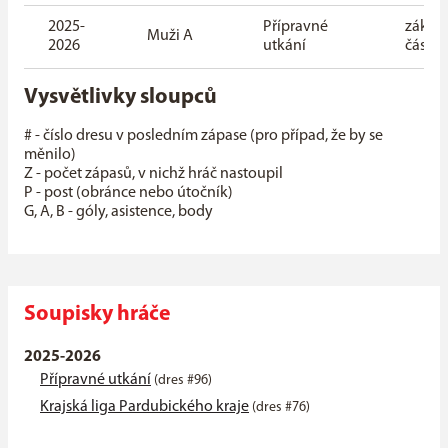
2025-
Přípravné
základ
Muži A
2026
utkání
část
Vysvětlivky sloupců
# - číslo dresu v posledním zápase (pro případ, že by se
měnilo)
Z - počet zápasů, v nichž hráč nastoupil
P - post (obránce nebo útočník)
G, A, B - góly, asistence, body
Soupisky hráče
2025-2026
Přípravné utkání
(dres #96)
Krajská liga Pardubického kraje
(dres #76)