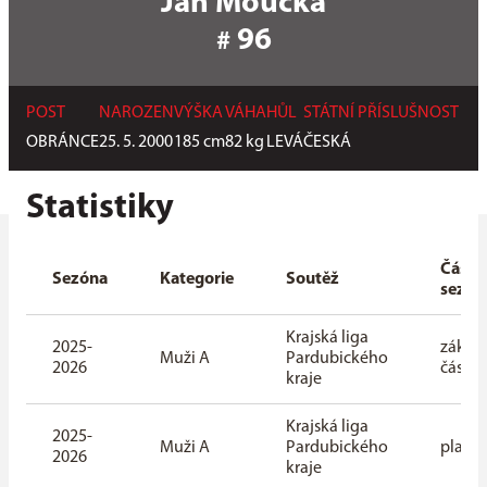
Jan Moučka
96
#
POST
NAROZEN
VÝŠKA
VÁHA
HŮL
STÁTNÍ PŘÍSLUŠNOST
OBRÁNCE
25. 5. 2000
185
cm
82
kg
LEVÁ
ČESKÁ
Statistiky
Část
Sezóna
Kategorie
Soutěž
sezón
Krajská liga
2025-
základ
Muži A
Pardubického
2026
část
kraje
Krajská liga
2025-
Muži A
Pardubického
playof
2026
kraje