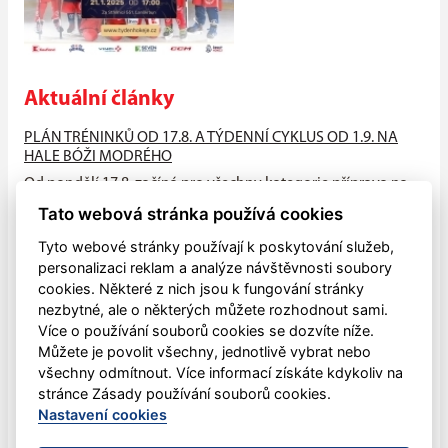
Aktuální články
PLÁN TRÉNINKŮ OD 17.8. A TÝDENNÍ CYKLUS OD 1.9. NA
HALE BÓŽI MODRÉHO
Od pondělí 17.8. začíná pro všechny kategorie příprava na
suchu (HALA - atleťák, hřiště), od neděle 23.8. na ledě na
Tato webová stránka používá cookies
hale Bóži...
Tyto webové stránky používají k poskytování služeb,
PŘIJĎTE MEZI NÁS!!
personalizaci reklam a analýze návštěvnosti soubory
cookies. Některé z nich jsou k fungování stránky
V pondělí 4.května zahájily všechny naše mládežnické
nezbytné, ale o některých můžete rozhodnout sami.
kategorie letní přípravu na sezónu 2026-2027, která bude
Více o používání souborů cookies se dozvíte níže.
ukončena letním...
Můžete je povolit všechny, jednotlivě vybrat nebo
všechny odmítnout. Více informací získáte kdykoliv na
Dětský sportovní den
stránce Zásady používání souborů cookies.
V sobotu 30. května mohli opět lanškrounské děti oslavit
Nastavení cookies
svůj svátek pohybem.