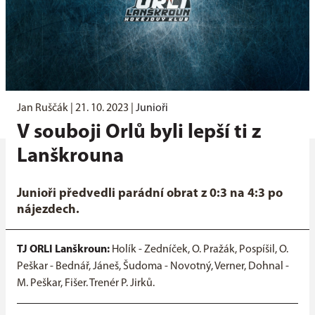
Jan Ruščák |
21. 10. 2023
|
Junioři
V souboji Orlů byli lepší ti z
Lanškrouna
Junioři předvedli parádní obrat z 0:3 na 4:3 po
nájezdech.
TJ ORLI Lanškroun:
Holík - Zedníček, O. Pražák, Pospíšil, O.
Peškar - Bednář, Jáneš, Šudoma - Novotný, Verner, Dohnal -
M. Peškar, Fišer. Trenér P. Jirků.