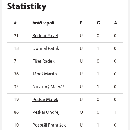
Statistiky
#
hráči v poli
P
G
A
21
Bednář Pavel
U
0
0
18
Dohnal Patrik
U
1
0
7
Fišer Radek
U
0
0
36
Jáneš Martin
U
1
0
35
Novotný Matyáš
U
1
0
19
Peškar Marek
U
0
0
86
Peškar Ondřej
O
0
1
10
Pospíšil František
U
1
0