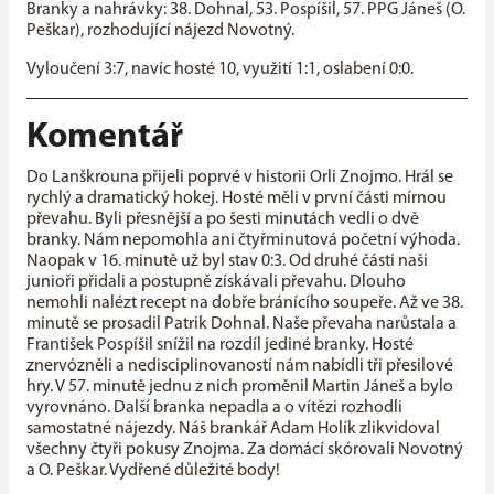
Branky a nahrávky: 38. Dohnal, 53. Pospíšil, 57. PPG Jáneš (O.
Peškar), rozhodující nájezd Novotný.
Vyloučení 3:7, navíc hosté 10, využití 1:1, oslabení 0:0.
Komentář
Do Lanškrouna přijeli poprvé v historii Orli Znojmo. Hrál se
rychlý a dramatický hokej. Hosté měli v první části mírnou
převahu. Byli přesnější a po šesti minutách vedli o dvě
branky. Nám nepomohla ani čtyřminutová početní výhoda.
Naopak v 16. minutě už byl stav 0:3. Od druhé části naši
junioři přidali a postupně získávali převahu. Dlouho
nemohli nalézt recept na dobře bránícího soupeře. Až ve 38.
minutě se prosadil Patrik Dohnal. Naše převaha narůstala a
František Pospíšil snížil na rozdíl jediné branky. Hosté
znervózněli a nedisciplinovaností nám nabídli tři přesilové
hry. V 57. minutě jednu z nich proměnil Martin Jáneš a bylo
vyrovnáno. Další branka nepadla a o vítězi rozhodli
samostatné nájezdy. Náš brankář Adam Holík zlikvidoval
všechny čtyři pokusy Znojma. Za domácí skórovali Novotný
a O. Peškar. Vydřené důležité body!