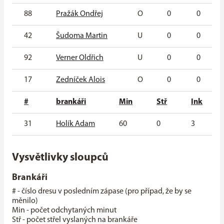
88
Pražák Ondřej
O
0
0
42
Šudoma Martin
U
0
0
92
Verner Oldřich
U
0
0
17
Zedníček Alois
O
0
0
#
brankáři
Min
Stř
Ink
31
Holík Adam
60
0
3
Vysvětlivky sloupců
Brankáři
# - číslo dresu v posledním zápase (pro případ, že by se
měnilo)
Min - počet odchytaných minut
Stř - počet střel vyslaných na brankáře