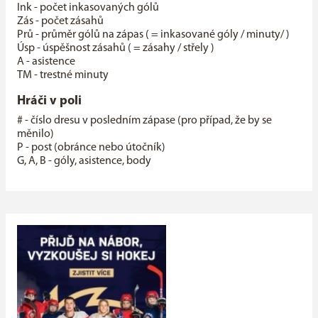
Ink - počet inkasovaných gólů
Zás - počet zásahů
Prů - průměr gólů na zápas ( = inkasované góly / minuty/ )
Úsp - úspěšnost zásahů ( = zásahy / střely )
A - asistence
TM - trestné minuty
Hráči v poli
# - číslo dresu v posledním zápase (pro případ, že by se
měnilo)
P - post (obránce nebo útočník)
G, A, B - góly, asistence, body