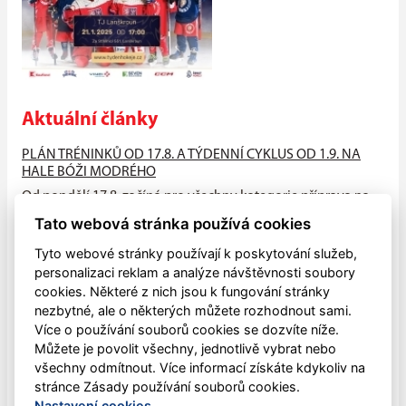
Aktuální články
PLÁN TRÉNINKŮ OD 17.8. A TÝDENNÍ CYKLUS OD 1.9. NA
HALE BÓŽI MODRÉHO
Od pondělí 17.8. začíná pro všechny kategorie příprava na
suchu (HALA - atleťák, hřiště), od neděle 23.8. na ledě na
Tato webová stránka používá cookies
hale Bóži...
Tyto webové stránky používají k poskytování služeb,
PŘIJĎTE MEZI NÁS!!
personalizaci reklam a analýze návštěvnosti soubory
cookies. Některé z nich jsou k fungování stránky
V pondělí 4.května zahájily všechny naše mládežnické
nezbytné, ale o některých můžete rozhodnout sami.
kategorie letní přípravu na sezónu 2026-2027, která bude
Více o používání souborů cookies se dozvíte níže.
ukončena letním...
Můžete je povolit všechny, jednotlivě vybrat nebo
všechny odmítnout. Více informací získáte kdykoliv na
Dětský sportovní den
stránce Zásady používání souborů cookies.
V sobotu 30. května mohli opět lanškrounské děti oslavit
Nastavení cookies