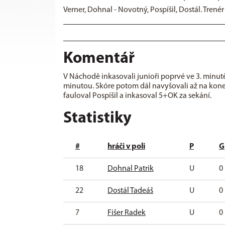
Verner, Dohnal - Novotný, Pospíšil, Dostál. Trenér P
Komentář
V Náchodě inkasovali junioři poprvé ve 3. minutě
minutou. Skóre potom dál navyšovali až na kone
fauloval Pospíšil a inkasoval 5+OK za sekání.
Statistiky
#
hráči v poli
P
G
18
Dohnal Patrik
U
0
22
Dostál Tadeáš
U
0
7
Fišer Radek
U
0