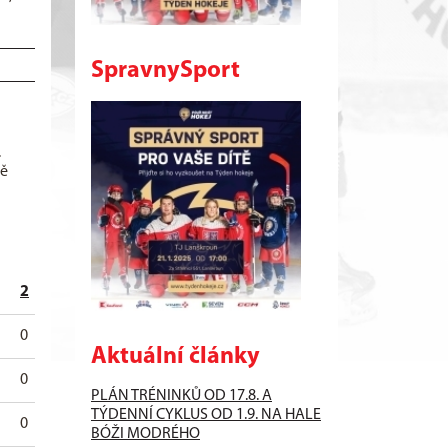
SpravnySport
.
ně
2
5
10
o
t
0
0
0
0
0
Aktuální články
0
0
0
0
0
PLÁN TRÉNINKŮ OD 17.8. A
TÝDENNÍ CYKLUS OD 1.9. NA HALE
0
0
0
0
0
BÓŽI MODRÉHO