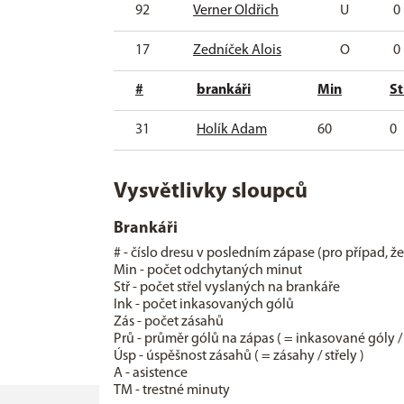
92
Verner Oldřich
U
0
17
Zedníček Alois
O
0
#
brankáři
Min
St
31
Holík Adam
60
0
Vysvětlivky sloupců
Brankáři
# - číslo dresu v posledním zápase (pro případ, ž
Min - počet odchytaných minut
Stř - počet střel vyslaných na brankáře
Ink - počet inkasovaných gólů
Zás - počet zásahů
Prů - průměr gólů na zápas ( = inkasované góly /
Úsp - úspěšnost zásahů ( = zásahy / střely )
A - asistence
TM - trestné minuty