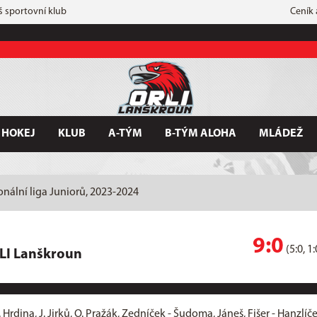
š sportovní klub
Ceník
 HOKEJ
KLUB
A-TÝM
B-TÝM ALOHA
MLÁDEŽ
nální liga Juniorů, 2023-2024
9:0
(5:0, 1:
LI Lanškroun
T. Hrdina, J. Jirků, O. Pražák, Zedníček - Šudoma, Jáneš, Fišer - Hanzlíče