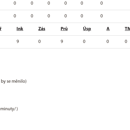
0
0
0
0
0
0
0
0
0
0
0
0
ř
Ink
Zás
Prů
Úsp
A
T
9
0
9
0
0
0
e by se měnilo)
 minuty/ )