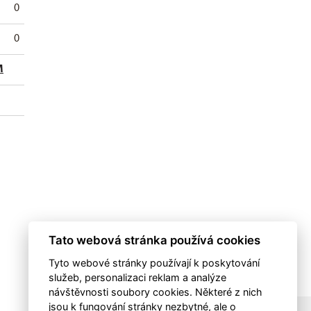
0
0
0
0
0
0
0
0
0
0
M
Tato webová stránka používá cookies
Tyto webové stránky používají k poskytování
služeb, personalizaci reklam a analýze
návštěvnosti soubory cookies. Některé z nich
jsou k fungování stránky nezbytné, ale o