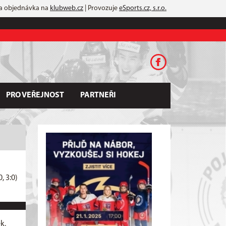
 a objednávka na
klubweb.cz
| Provozuje
eSports.cz, s.r.o.
PRO VEŘEJNOST
PARTNEŘI
0, 3:0)
k,