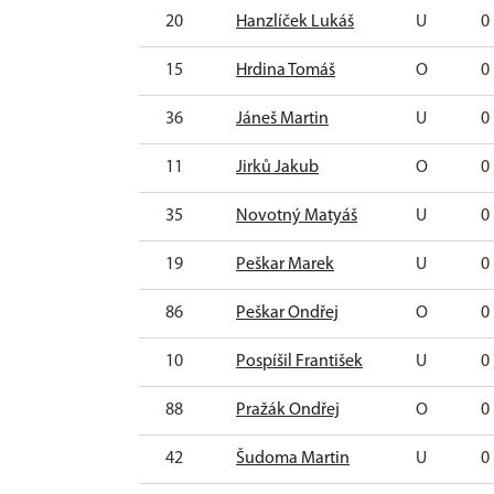
20
Hanzlíček Lukáš
U
0
15
Hrdina Tomáš
O
0
36
Jáneš Martin
U
0
11
Jirků Jakub
O
0
35
Novotný Matyáš
U
0
19
Peškar Marek
U
0
86
Peškar Ondřej
O
0
10
Pospíšil František
U
0
88
Pražák Ondřej
O
0
42
Šudoma Martin
U
0