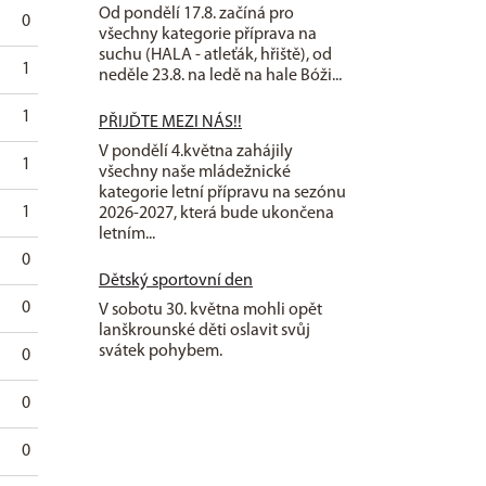
Od pondělí 17.8. začíná pro
0
0
0
0
0
všechny kategorie příprava na
suchu (HALA - atleťák, hřiště), od
1
0
0
0
0
neděle 23.8. na ledě na hale Bóži...
1
0
0
0
0
PŘIJĎTE MEZI NÁS!!
V pondělí 4.května zahájily
1
0
0
0
0
všechny naše mládežnické
kategorie letní přípravu na sezónu
1
0
0
0
0
2026-2027, která bude ukončena
letním...
0
0
0
0
0
Dětský sportovní den
0
0
0
0
0
V sobotu 30. května mohli opět
lanškrounské děti oslavit svůj
svátek pohybem.
0
1
0
1
0
0
0
0
0
0
0
0
0
0
0