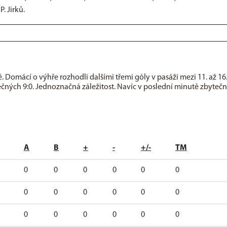
. Jirků.
. Domácí o výhře rozhodli dalšími třemi góly v pasáži mezi 11. až 16
čných 9:0. Jednoznačná záležitost. Navíc v poslední minutě zbyteč
A
B
+
-
+/-
TM
0
0
0
0
0
0
0
0
0
0
0
0
0
0
0
0
0
0