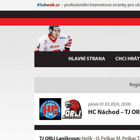
Klub
web.cz
– profesionální internetové stránky pro vá
HLAVNÍ STRANA
CHCI HRÁT
Regio
pátek 01.03.2024, 20:00
HC Náchod
–
TJ OR
TJ ORLI Lanškroun:
Holík - O. Peškar, M. Peškar, 